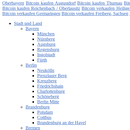
Oberbayern
Bitcoin kaufen Augustdorf
Bitcoin kaufen Thurnau
Bi
Bitcoin kaufen Reichenbach / Oberlausitz
Bitcoin verkaufen Heilig
Bitcoin verkaufen Germaringen
Bitcoin verkaufen Freiberg, Sachsen
Stadt und Land
Bayern
München
Nürnberg
Augsburg
Regensburg
Ingolstadt
Fürth
Berlin
Neukölln
Prenzlauer Berg
Kreuzberg
Friedrichshain
Charlottenburg
Schöneberg
Berlin Mitte
Brandenburg
Potsdam
Cottbus
Brandenburg an der Havel
Bremen