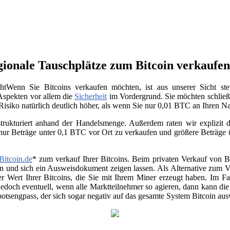
gionale Tauschplätze zum Bitcoin verkaufe
Wenn Sie Bitcoins verkaufen möchten, ist aus unserer Sicht st
 Aspekten vor allem die
Sicherheit
im Vordergrund. Sie möchten schließ
 Risiko natürlich deutlich höher, als wenn Sie nur 0,01 BTC an Ihren 
trukturiert anhand der Handelsmenge. Außerdem raten wir explizit da
 nur Beträge unter 0,1 BTC vor Ort zu verkaufen und größere Beträge
Bitcoin.de
* zum verkauf Ihrer Bitcoins. Beim privaten Verkauf von Be
en und sich ein Ausweisdokument zeigen lassen. Als Alternative zum Ver
r Wert Ihrer Bitcoins, die Sie mit Ihrem Miner erzeugt haben. Im Fa
jedoch eventuell, wenn alle Marktteilnehmer so agieren, dann kann di
otsengpass, der sich sogar negativ auf das gesamte System Bitcoin au