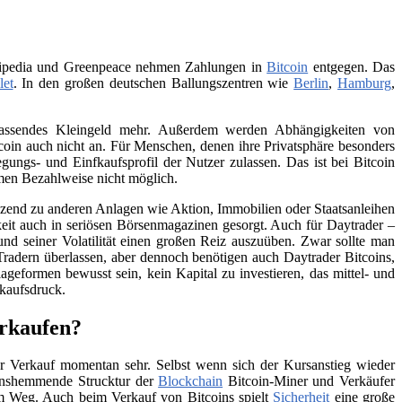
Wikipedia und Greenpeace nehmen Zahlungen in
Bitcoin
entgegen. Das
let
. In den großen deutschen Ballungszentren wie
Berlin
,
Hamburg
,
 passendes Kleingeld mehr. Außerdem werden Abhängigkeiten von
itcoin auch nicht an. Für Menschen, denen ihre Privatsphäre besonders
ungs- und Einfkaufsprofil der Nutzer zulassen. Das ist bei Bitcoin
men Bezahlweise nicht möglich.
änzend zu anderen Anlagen wie Aktion, Immobilien oder Staatsanleihen
eit auch in seriösen Börsenmagazinen gesorgt. Auch für Daytrader –
und seiner Volatilität einen großen Reiz auszuüben. Zwar sollte man
Tradern überlassen, aber dennoch benötigen auch Daytrader Bitcoins,
ageformen bewusst sein, kein Kapital zu investieren, das mittel- und
rkaufsdruck.
erkaufen?
 Verkauf momentan sehr. Selbst wenn sich der Kursanstieg wieder
tionshemmende Strucktur der
Blockchain
Bitcoin-Miner und Verkäufer
 im Weg. Auch beim Verkauf von Bitcoins spielt
Sicherheit
eine große