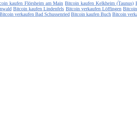
tcoin kaufen Flörsheim am Main
Bitcoin kaufen Kelkheim (Taunus)
enwald
Bitcoin kaufen Lindenfels
Bitcoin verkaufen Löffingen
Bitcoi
Bitcoin verkaufen Bad Schussenried
Bitcoin kaufen Buch
Bitcoin verk