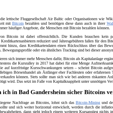
 die lettische Fluggesellschaft Air Baltic oder Organisationen wie 
zeit mit
Bitcoin
bezahlen und benötigen diese dann auch in ihrer
Wal
immer häufiger Angebote, die Menschen mit Bitcoin bezahlen können.
on Bitcoin ist dabei offensichtlich. Die Kunden brauchen kein
n Kreditkartenanbietern reduziert und Jahresgebühren fallen für den B
ommt hinzu, dass Kreditkartendaten einen Rückschluss über das Beweg
. Bewegungsprofile oder ein ähnliches Tracking sind bei dieser anony
sieren sich immer mehr Menschen dafür, Bitcoin als Kapitalanlage erg
testens die Kursralley in 2017 hat dabei für eine Menge Aufmerksamk
ie auf kurzfristige Kursschwankungen setzen – scheint Bitcoin aufgr
llebigen Börsenhandel als Änfänger eher Fachleuten oder erfahrenen 
verkaufen können. Stets sollte man sich wie bei anderen riskanten Anl
nötigt wird. Das setzt im Falle von Kapitalknappheit unter unnötigen Ve
 ich in Bad Gandersheim sicher Bitcoins v
tiegene Nachfrage an Bitcoins, lohnt sich das
Bitcoin-Mining
und der
llte und sich weiter horizontal entwickelt, werden durch die infla
e bewahrheiten, dann steht jedoch einem weiteren Kursanstieg nichts