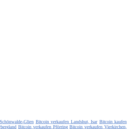
 Schönwalde-Glien
Bitcoin verkaufen Landshut, Isar
Bitcoin kaufen
rbergland
Bitcoin verkaufen Pförring
Bitcoin verkaufen Vierkirchen,