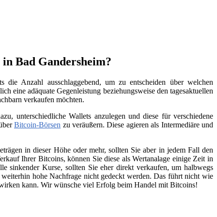
n in Bad Gandersheim?
ets die Anzahl ausschlaggebend, um zu entscheiden über welchen
lich eine adäquate Gegenleistung beziehungsweise den tagesaktuellen
Nachbarn verkaufen möchten.
zu, unterschiedliche Wallets anzulegen und diese für verschiedene
 über
Bitcoin-Börsen
zu veräußern. Diese agieren als Intermediäre und
trägen in dieser Höhe oder mehr, sollten Sie aber in jedem Fall den
kauf Ihrer Bitcoins, können Sie diese als Wertanalage einige Zeit in
lle sinkender Kurse, sollten Sie eher direkt verkaufen, um halbwegs
e weiterhin hohe Nachfrage nicht gedeckt werden. Das führt nicht wie
swirken kann. Wir wünsche viel Erfolg beim Handel mit Bitcoins!