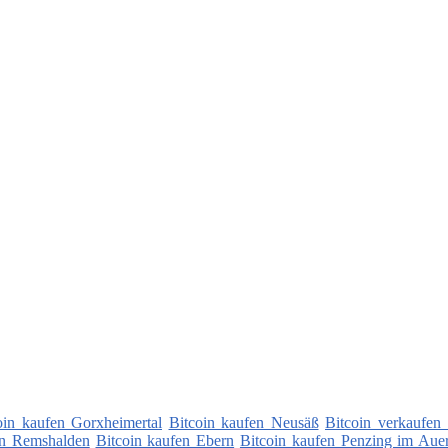
oin kaufen Gorxheimertal
Bitcoin kaufen Neusäß
Bitcoin verkaufen
en Remshalden
Bitcoin kaufen Ebern
Bitcoin kaufen Penzing im Aue