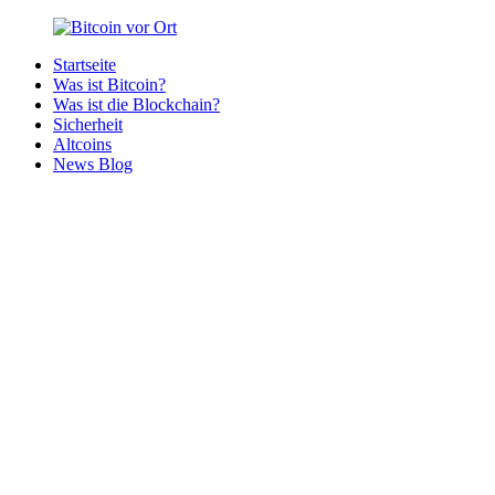
Zurück
zum
Startseite
Inhalt
Bitcoin
Bitcoins
Was ist Bitcoin?
vor
in
Was ist die Blockchain?
Ort
deiner
Sicherheit
Region
Altcoins
News Blog