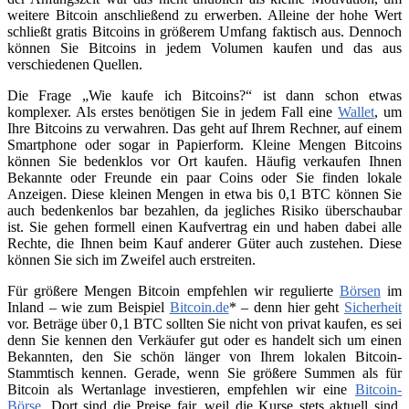
weitere Bitcoin anschließend zu erwerben. Alleine der hohe Wert
schließt gratis Bitcoins in größerem Umfang faktisch aus. Dennoch
können Sie Bitcoins in jedem Volumen kaufen und das aus
verschiedenen Quellen.
Die Frage „Wie kaufe ich Bitcoins?“ ist dann schon etwas
komplexer. Als erstes benötigen Sie in jedem Fall eine
Wallet
, um
Ihre Bitcoins zu verwahren. Das geht auf Ihrem Rechner, auf einem
Smartphone oder sogar in Papierform. Kleine Mengen Bitcoins
können Sie bedenklos vor Ort kaufen. Häufig verkaufen Ihnen
Bekannte oder Freunde ein paar Coins oder Sie finden lokale
Anzeigen. Diese kleinen Mengen in etwa bis 0,1 BTC können Sie
auch bedenkenlos bar bezahlen, da jegliches Risiko überschaubar
ist. Sie gehen formell einen Kaufvertrag ein und haben dabei alle
Rechte, die Ihnen beim Kauf anderer Güter auch zustehen. Diese
können Sie sich im Zweifel auch erstreiten.
Für größere Mengen Bitcoin empfehlen wir regulierte
Börsen
im
Inland – wie zum Beispiel
Bitcoin.de
* – denn hier geht
Sicherheit
vor. Beträge über 0,1 BTC sollten Sie nicht von privat kaufen, es sei
denn Sie kennen den Verkäufer gut oder es handelt sich um einen
Bekannten, den Sie schön länger von Ihrem lokalen Bitcoin-
Stammtisch kennen. Gerade, wenn Sie größere Summen als für
Bitcoin als Wertanlage investieren, empfehlen wir eine
Bitcoin-
Börse
. Dort sind die Preise fair, weil die Kurse stets aktuell sind.