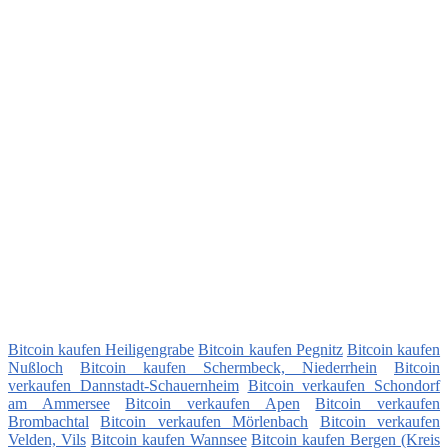
Bitcoin kaufen Heiligengrabe
Bitcoin kaufen Pegnitz
Bitcoin kaufen
Nußloch
Bitcoin kaufen Schermbeck, Niederrhein
Bitcoin
verkaufen Dannstadt-Schauernheim
Bitcoin verkaufen Schondorf
am Ammersee
Bitcoin verkaufen Apen
Bitcoin verkaufen
Brombachtal
Bitcoin verkaufen Mörlenbach
Bitcoin verkaufen
Velden, Vils
Bitcoin kaufen Wannsee
Bitcoin kaufen Bergen (Kreis