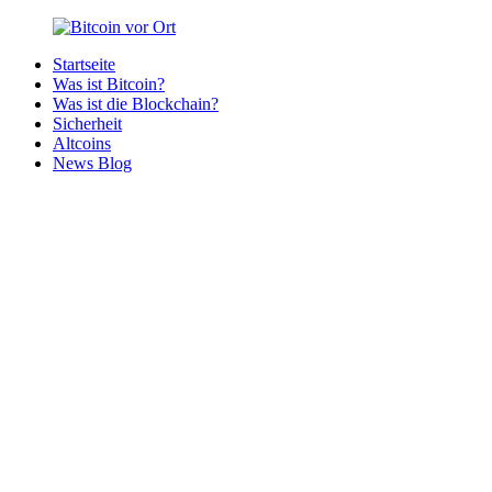
Zurück
zum
Startseite
Inhalt
Bitcoin
Bitcoins
Was ist Bitcoin?
vor
in
Was ist die Blockchain?
Ort
deiner
Sicherheit
Region
Altcoins
News Blog