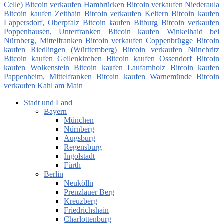
Celle)
Bitcoin verkaufen Hambrücken
Bitcoin verkaufen Niederaula
Bitcoin kaufen Zeithain
Bitcoin verkaufen Keltern
Bitcoin kaufen
Lappersdorf, Oberpfalz
Bitcoin kaufen Bitburg
Bitcoin verkaufen
Poppenhausen, Unterfranken
Bitcoin kaufen Winkelhaid bei
Nürnberg, Mittelfranken
Bitcoin verkaufen Coppenbrügge
Bitcoin
kaufen Riedlingen (Württemberg)
Bitcoin verkaufen Nünchritz
Bitcoin kaufen Geilenkirchen
Bitcoin kaufen Ossendorf
Bitcoin
kaufen Wolkenstein
Bitcoin kaufen Laufamholz
Bitcoin kaufen
Pappenheim, Mittelfranken
Bitcoin kaufen Warnemünde
Bitcoin
verkaufen Kahl am Main
Stadt und Land
Bayern
München
Nürnberg
Augsburg
Regensburg
Ingolstadt
Fürth
Berlin
Neukölln
Prenzlauer Berg
Kreuzberg
Friedrichshain
Charlottenburg