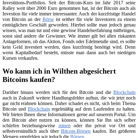
Investitions-Portfolios. Seit der Bitcoin-Kurs im Jahr 2017 seine
Ralley weit über 2000 Euro genommen hat, ist der Bitcoin auch als
Investion für viele immer interessanter. Auch der kurzfristige Handel
von Bitcoin an der
Börse
ist seither für viele Investoren zu einem
einträglichen Geschäft geworden. Hierbei sollte man jedoch genau
wissen, was man tut und eine gewisse Handelserfahrung mitbringen,
sonst sind andere die Gewinner. Wie immer gilt bei allen riskanten
Anlageformen, ob das Aktion, Fonds oder Edelmetalle sind, es sollte
kein Geld investiert werden, dass kurzfristig benötigt wird. Denn
wenn Kapitalbedarf besteht, müsste man dann auch bei niedrigen
Kursen verkaufen.
Wo kann ich in Wilthen abgesichert
Bitcoins kaufen?
Darüber hinaus werden sich für den Bitcoin und die
Blockchain
auch in Zukunft weitere Handlungsfelder auftun, die wir jetzt noch
gar nicht erahnen können. Daher schadet es nicht, sich beim Thema
Bitcoin und
Blockchain
regelmäßig auf dem Laufenden zu halten.
Wir bieten Ihnen diese Informationen gerne auf unserem Portal. Um
den Bitcoin aber nutzen zu können, können Sie Ihn sich selber
schürfen beziehungsweise
minen
oder ihn privat vor Ort und
selbstverständlich auch über
Bitcoin-Börsen
kaufen. Bei größeren
Mengen empfehlen wir jedoch die
Börsen
.