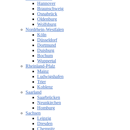
Hannover
Braunschweig
Osnabrück
Oldenburg
Wolfsburg
Nordrhein-Westfalen
Köln
Düsseldorf
Dortmund
Duisburg
Bochum
Wuppertal
Rheinland-Pfalz
Mainz
Ludwigshafen
Trier
Koblenz
Saarland
Saarbrücken
Neunkirchen
Homburg
Sachsen
Leipzig
Dresden
Chemnitz