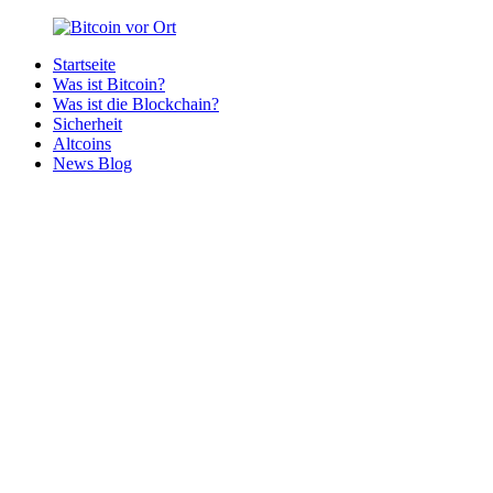
Zurück
zum
Startseite
Inhalt
Bitcoin
Bitcoins
Was ist Bitcoin?
vor
in
Was ist die Blockchain?
Ort
deiner
Sicherheit
Region
Altcoins
News Blog