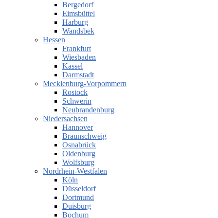
Bergedorf
Eimsbüttel
Harburg
Wandsbek
Hessen
Frankfurt
Wiesbaden
Kassel
Darmstadt
Mecklenburg-Vorpommern
Rostock
Schwerin
Neubrandenburg
Niedersachsen
Hannover
Braunschweig
Osnabrück
Oldenburg
Wolfsburg
Nordrhein-Westfalen
Köln
Düsseldorf
Dortmund
Duisburg
Bochum