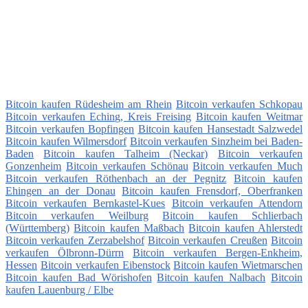
Bitcoin kaufen Rüdesheim am Rhein
Bitcoin verkaufen Schkopau
Bitcoin verkaufen Eching, Kreis Freising
Bitcoin kaufen Weitmar
Bitcoin verkaufen Bopfingen
Bitcoin kaufen Hansestadt Salzwedel
Bitcoin kaufen Wilmersdorf
Bitcoin verkaufen Sinzheim bei Baden-
Baden
Bitcoin kaufen Talheim (Neckar)
Bitcoin verkaufen
Gonzenheim
Bitcoin verkaufen Schönau
Bitcoin verkaufen Much
Bitcoin verkaufen Röthenbach an der Pegnitz
Bitcoin kaufen
Ehingen an der Donau
Bitcoin kaufen Frensdorf, Oberfranken
Bitcoin verkaufen Bernkastel-Kues
Bitcoin verkaufen Attendorn
Bitcoin verkaufen Weilburg
Bitcoin kaufen Schlierbach
(Württemberg)
Bitcoin kaufen Maßbach
Bitcoin kaufen Ahlerstedt
Bitcoin verkaufen Zerzabelshof
Bitcoin verkaufen Creußen
Bitcoin
verkaufen Ölbronn-Dürrn
Bitcoin verkaufen Bergen-Enkheim,
Hessen
Bitcoin verkaufen Eibenstock
Bitcoin kaufen Wietmarschen
Bitcoin kaufen Bad Wörishofen
Bitcoin kaufen Nalbach
Bitcoin
kaufen Lauenburg / Elbe