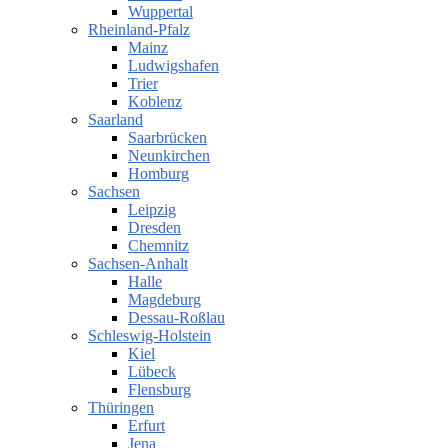
Wuppertal
Rheinland-Pfalz
Mainz
Ludwigshafen
Trier
Koblenz
Saarland
Saarbrücken
Neunkirchen
Homburg
Sachsen
Leipzig
Dresden
Chemnitz
Sachsen-Anhalt
Halle
Magdeburg
Dessau-Roßlau
Schleswig-Holstein
Kiel
Lübeck
Flensburg
Thüringen
Erfurt
Jena