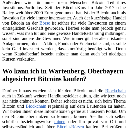
Außerdem wird für immer mehr Menschen Bitcoin Teil ihres
Investitions-Portfolios. Seit der Bitcoin-Kurs im Jahr 2017 seine
Ralley weit über 2000 Euro genommen hat, ist der Bitcoin auch als
Investion für viele immer interessanter. Auch der kurzfristige Handel
von Bitcoin an der
Börse
ist seither für viele Investoren zu einem
einträglichen Geschäft geworden. Hierbei sollte man jedoch genau
wissen, was man tut und eine gewisse Handelserfahrung mitbringen,
sonst sind andere die Gewinner. Wie immer gilt bei allen riskanten
Anlageformen, ob das Aktion, Fonds oder Edelmetalle sind, es sollte
kein Geld investiert werden, dass kurzfristig benötigt wird. Denn
wenn Kapitalbedarf besteht, müsste man dann auch bei niedrigen
Kursen verkaufen.
Wo kann ich in Wartenberg, Oberbayern
abgesichert Bitcoins kaufen?
Darüber hinaus werden sich für den Bitcoin und die
Blockchain
auch in Zukunft weitere Handlungsfelder auftun, die wir jetzt noch
gar nicht erahnen können. Daher schadet es nicht, sich beim Thema
Bitcoin und
Blockchain
regelmäßig auf dem Laufenden zu halten.
Wir bieten Ihnen diese Informationen gerne auf unserem Portal. Um
den Bitcoin aber nutzen zu können, können Sie Ihn sich selber
schürfen beziehungsweise
minen
oder ihn privat vor Ort und
selbstverständlich auch über
Bitcoin-Börsen
kaufen. Bei größeren