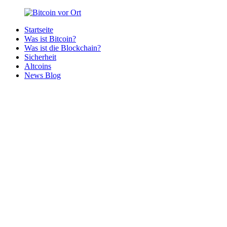
Zurück
zum
Startseite
Inhalt
Bitcoin
Bitcoins
Was ist Bitcoin?
vor
in
Was ist die Blockchain?
Ort
deiner
Sicherheit
Region
Altcoins
News Blog