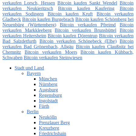
verkaufen Lorsch, Hessen
Bitcoin kaufen Sankt Wendel
Bitcoin
verkaufen Neukieritzsch
Bitcoin kaufen Kaufering
Bitcoin
verkaufen Sodingen
Bitcoin kaufen Kruft
Bitcoin verkaufen
Gladbeck
Bitcoin kaufen Burgebrach
Bitcoin kaufen Schömberg bei
Neuenbürg (Württemberg)
Bitcoin verkaufen Pfreimd
Bitcoin
verkaufen Markkleeberg
Bitcoin verkaufen Brunsbüttel
Bitcoin
verkaufen Heitersheim
Bitcoin kaufen Dörentrup
Bitcoin verkaufen
Bad Salzdetfurth
Bitcoin verkaufen Schönebeck (Elbe)
Bitcoin
verkaufen Bad Grönenbach, Allgäu
Bitcoin kaufen Claußnitz bei
Chemnitz
Bitcoin verkaufen Moers
Bitcoin kaufen Kühbach,
Schwaben
Bitcoin verkaufen Steinwiesen
Stadt und Land
Bayern
München
Nürnberg
Augsburg
Regensburg
Ingolstadt
Fürth
Berlin
Neukölln
Prenzlauer Berg
Kreuzberg
Friedrichshain