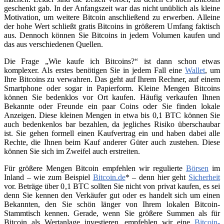
geschenkt gab. In der Anfangszeit war das nicht unüblich als kleine
Motivation, um weitere Bitcoin anschließend zu erwerben. Alleine
der hohe Wert schließt gratis Bitcoins in größerem Umfang faktisch
aus. Dennoch können Sie Bitcoins in jedem Volumen kaufen und
das aus verschiedenen Quellen.
Die Frage „Wie kaufe ich Bitcoins?“ ist dann schon etwas
komplexer. Als erstes benötigen Sie in jedem Fall eine
Wallet
, um
Ihre Bitcoins zu verwahren. Das geht auf Ihrem Rechner, auf einem
Smartphone oder sogar in Papierform. Kleine Mengen Bitcoins
können Sie bedenklos vor Ort kaufen. Häufig verkaufen Ihnen
Bekannte oder Freunde ein paar Coins oder Sie finden lokale
Anzeigen. Diese kleinen Mengen in etwa bis 0,1 BTC können Sie
auch bedenkenlos bar bezahlen, da jegliches Risiko überschaubar
ist. Sie gehen formell einen Kaufvertrag ein und haben dabei alle
Rechte, die Ihnen beim Kauf anderer Güter auch zustehen. Diese
können Sie sich im Zweifel auch erstreiten.
Für größere Mengen Bitcoin empfehlen wir regulierte
Börsen
im
Inland – wie zum Beispiel
Bitcoin.de
* – denn hier geht
Sicherheit
vor. Beträge über 0,1 BTC sollten Sie nicht von privat kaufen, es sei
denn Sie kennen den Verkäufer gut oder es handelt sich um einen
Bekannten, den Sie schön länger von Ihrem lokalen Bitcoin-
Stammtisch kennen. Gerade, wenn Sie größere Summen als für
Bitcoin als Wertanlage investieren, empfehlen wir eine
Bitcoin-