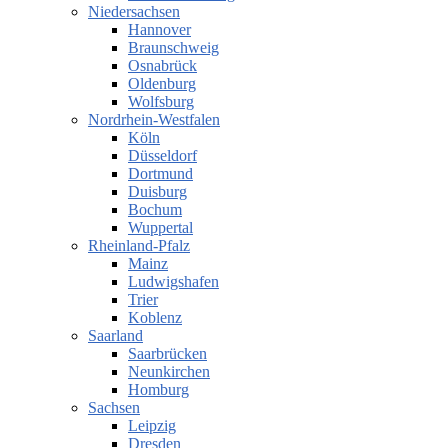
Niedersachsen
Hannover
Braunschweig
Osnabrück
Oldenburg
Wolfsburg
Nordrhein-Westfalen
Köln
Düsseldorf
Dortmund
Duisburg
Bochum
Wuppertal
Rheinland-Pfalz
Mainz
Ludwigshafen
Trier
Koblenz
Saarland
Saarbrücken
Neunkirchen
Homburg
Sachsen
Leipzig
Dresden