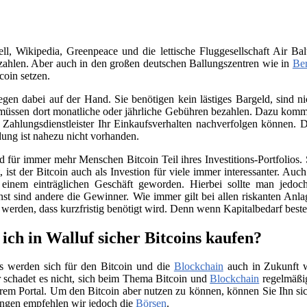
, Wikipedia, Greenpeace und die lettische Fluggesellschaft Air Bal
ahlen. Aber auch in den großen deutschen Ballungszentren wie in
Ber
coin setzen.
iegen dabei auf der Hand. Sie benötigen kein lästiges Bargeld, sind
üssen dort monatliche oder jährliche Gebühren bezahlen. Dazu kommt 
Zahlungsdienstleister Ihr Einkaufsverhalten nachverfolgen können. D
ung ist nahezu nicht vorhanden.
für immer mehr Menschen Bitcoin Teil ihres Investitions-Portfolios. 
ist der Bitcoin auch als Investion für viele immer interessanter. Auc
 einem einträglichen Geschäft geworden. Hierbei sollte man jedo
nst sind andere die Gewinner. Wie immer gilt bei allen riskanten Anla
t werden, dass kurzfristig benötigt wird. Denn wenn Kapitalbedarf bes
ich in Walluf sicher Bitcoins kaufen?
s werden sich für den Bitcoin und die
Blockchain
auch in Zukunft we
 schadet es nicht, sich beim Thema Bitcoin und
Blockchain
regelmäßig
rem Portal. Um den Bitcoin aber nutzen zu können, können Sie Ihn si
ngen empfehlen wir jedoch die
Börsen
.