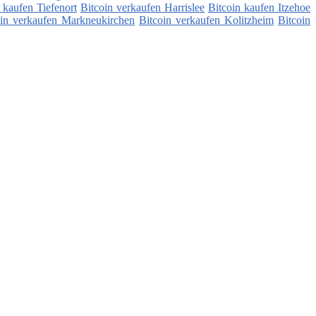
 kaufen Tiefenort
Bitcoin verkaufen Harrislee
Bitcoin kaufen Itzehoe
oin verkaufen Markneukirchen
Bitcoin verkaufen Kolitzheim
Bitcoin