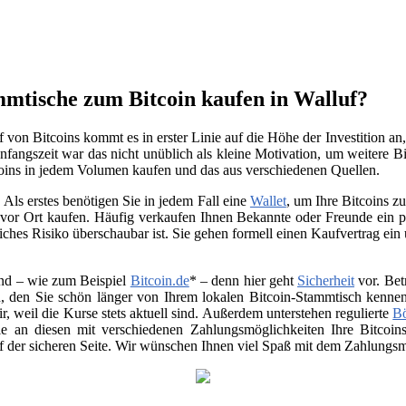
mmtische zum Bitcoin kaufen in Walluf?
von Bitcoins kommt es in erster Linie auf die Höhe der Investition a
nfangszeit war das nicht unüblich als kleine Motivation, um weitere Bi
oins in jedem Volumen kaufen und das aus verschiedenen Quellen.
Als erstes benötigen Sie in jedem Fall eine
Wallet
, um Ihre Bitcoins 
vor Ort kaufen. Häufig verkaufen Ihnen Bekannte oder Freunde ein p
ches Risiko überschaubar ist. Sie gehen formell einen Kaufvertrag ein
nd – wie zum Beispiel
Bitcoin.de
* – denn hier geht
Sicherheit
vor. Bet
, den Sie schön länger von Ihrem lokalen Bitcoin-Stammtisch kenne
air, weil die Kurse stets aktuell sind. Außerdem unterstehen regulierte
B
 Sie an diesen mit verschiedenen Zahlungsmöglichkeiten Ihre Bitco
uf der sicheren Seite. Wir wünschen Ihnen viel Spaß mit dem Zahlungsmi