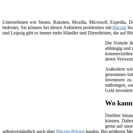
Unternehmen wie Steam, Rakuten, Mozilla, Microsoft, Expedia, Dell
bedeutet, Sie können bei diesen Anbietern problemlos mit
Bitcoin
bez
und Leipzig gibt es immer mehr Händler und Dienstleister, die auf Bit
Die Vorteile l
abhängig und m
kommerziellen 
deren Verwend
Außerdem wird 
genommen hat, 
Investoren zu
mitbringen, so
Geld investier
Wo kann 
Darüber hinau
können. Daher
gerne auf unse
selbstverständlich auch über
Bitcoin-Börsen
kaufen. Bei größeren Me