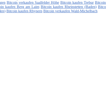
ngen
Bitcoin verkaufen Saalfelder Höhe
Bitcoin kaufen Trebur
Bitcoin
oin kaufen Berg am Laim
Bitcoin kaufen Rheinstetten (Baden)
Bitc
den)
Bitcoin kaufen Rhynern
Bitcoin verkaufen Wald-Michelbach