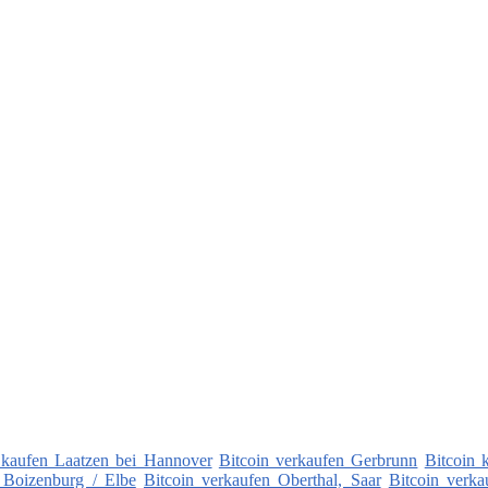
 kaufen Laatzen bei Hannover
Bitcoin verkaufen Gerbrunn
Bitcoin 
 Boizenburg / Elbe
Bitcoin verkaufen Oberthal, Saar
Bitcoin verka