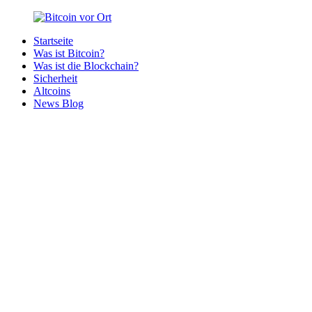
Zurück
zum
Startseite
Inhalt
Bitcoin
Bitcoins
Was ist Bitcoin?
vor
in
Was ist die Blockchain?
Ort
deiner
Sicherheit
Region
Altcoins
News Blog