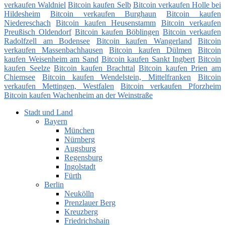
verkaufen Waldniel
Bitcoin kaufen Selb
Bitcoin verkaufen Holle bei
Hildesheim
Bitcoin verkaufen Burghaun
Bitcoin kaufen
Niedereschach
Bitcoin kaufen Heusenstamm
Bitcoin verkaufen
Preußisch Oldendorf
Bitcoin kaufen Böblingen
Bitcoin verkaufen
Radolfzell am Bodensee
Bitcoin kaufen Wangerland
Bitcoin
verkaufen Massenbachhausen
Bitcoin kaufen Dülmen
Bitcoin
kaufen Weisenheim am Sand
Bitcoin kaufen Sankt Ingbert
Bitcoin
kaufen Seelze
Bitcoin kaufen Brachttal
Bitcoin kaufen Prien am
Chiemsee
Bitcoin kaufen Wendelstein, Mittelfranken
Bitcoin
verkaufen Mettingen, Westfalen
Bitcoin verkaufen Pforzheim
Bitcoin kaufen Wachenheim an der Weinstraße
Stadt und Land
Bayern
München
Nürnberg
Augsburg
Regensburg
Ingolstadt
Fürth
Berlin
Neukölln
Prenzlauer Berg
Kreuzberg
Friedrichshain