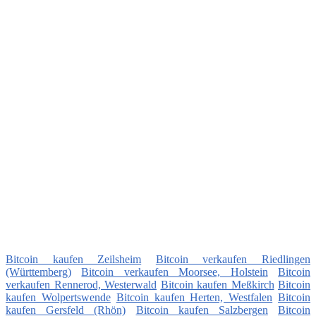
Bitcoin kaufen Zeilsheim
Bitcoin verkaufen Riedlingen
(Württemberg)
Bitcoin verkaufen Moorsee, Holstein
Bitcoin
verkaufen Rennerod, Westerwald
Bitcoin kaufen Meßkirch
Bitcoin
kaufen Wolpertswende
Bitcoin kaufen Herten, Westfalen
Bitcoin
kaufen Gersfeld (Rhön)
Bitcoin kaufen Salzbergen
Bitcoin