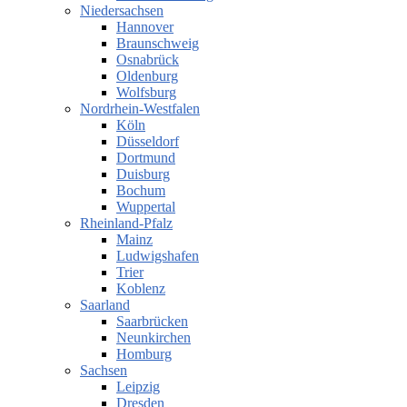
Niedersachsen
Hannover
Braunschweig
Osnabrück
Oldenburg
Wolfsburg
Nordrhein-Westfalen
Köln
Düsseldorf
Dortmund
Duisburg
Bochum
Wuppertal
Rheinland-Pfalz
Mainz
Ludwigshafen
Trier
Koblenz
Saarland
Saarbrücken
Neunkirchen
Homburg
Sachsen
Leipzig
Dresden