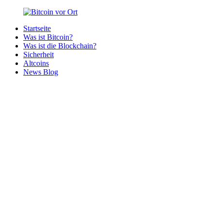
Zurück
zum
Startseite
Inhalt
Bitcoin
Bitcoins
Was ist Bitcoin?
vor
in
Was ist die Blockchain?
Ort
deiner
Sicherheit
Region
Altcoins
News Blog