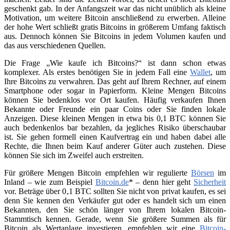
geschenkt gab. In der Anfangszeit war das nicht unüblich als kleine
Motivation, um weitere Bitcoin anschließend zu erwerben. Alleine
der hohe Wert schließt gratis Bitcoins in größerem Umfang faktisch
aus. Dennoch können Sie Bitcoins in jedem Volumen kaufen und
das aus verschiedenen Quellen.
Die Frage „Wie kaufe ich Bitcoins?“ ist dann schon etwas
komplexer. Als erstes benötigen Sie in jedem Fall eine
Wallet
, um
Ihre Bitcoins zu verwahren. Das geht auf Ihrem Rechner, auf einem
Smartphone oder sogar in Papierform. Kleine Mengen Bitcoins
können Sie bedenklos vor Ort kaufen. Häufig verkaufen Ihnen
Bekannte oder Freunde ein paar Coins oder Sie finden lokale
Anzeigen. Diese kleinen Mengen in etwa bis 0,1 BTC können Sie
auch bedenkenlos bar bezahlen, da jegliches Risiko überschaubar
ist. Sie gehen formell einen Kaufvertrag ein und haben dabei alle
Rechte, die Ihnen beim Kauf anderer Güter auch zustehen. Diese
können Sie sich im Zweifel auch erstreiten.
Für größere Mengen Bitcoin empfehlen wir regulierte
Börsen
im
Inland – wie zum Beispiel
Bitcoin.de
* – denn hier geht
Sicherheit
vor. Beträge über 0,1 BTC sollten Sie nicht von privat kaufen, es sei
denn Sie kennen den Verkäufer gut oder es handelt sich um einen
Bekannten, den Sie schön länger von Ihrem lokalen Bitcoin-
Stammtisch kennen. Gerade, wenn Sie größere Summen als für
Bitcoin als Wertanlage investieren, empfehlen wir eine
Bitcoin-