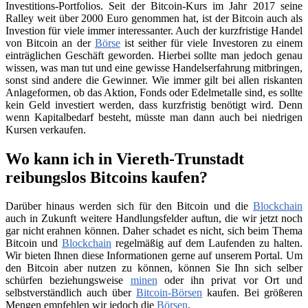
Investitions-Portfolios. Seit der Bitcoin-Kurs im Jahr 2017 seine
Ralley weit über 2000 Euro genommen hat, ist der Bitcoin auch als
Investion für viele immer interessanter. Auch der kurzfristige Handel
von Bitcoin an der
Börse
ist seither für viele Investoren zu einem
einträglichen Geschäft geworden. Hierbei sollte man jedoch genau
wissen, was man tut und eine gewisse Handelserfahrung mitbringen,
sonst sind andere die Gewinner. Wie immer gilt bei allen riskanten
Anlageformen, ob das Aktion, Fonds oder Edelmetalle sind, es sollte
kein Geld investiert werden, dass kurzfristig benötigt wird. Denn
wenn Kapitalbedarf besteht, müsste man dann auch bei niedrigen
Kursen verkaufen.
Wo kann ich in Viereth-Trunstadt
reibungslos Bitcoins kaufen?
Darüber hinaus werden sich für den Bitcoin und die
Blockchain
auch in Zukunft weitere Handlungsfelder auftun, die wir jetzt noch
gar nicht erahnen können. Daher schadet es nicht, sich beim Thema
Bitcoin und
Blockchain
regelmäßig auf dem Laufenden zu halten.
Wir bieten Ihnen diese Informationen gerne auf unserem Portal. Um
den Bitcoin aber nutzen zu können, können Sie Ihn sich selber
schürfen beziehungsweise
minen
oder ihn privat vor Ort und
selbstverständlich auch über
Bitcoin-Börsen
kaufen. Bei größeren
Mengen empfehlen wir jedoch die
Börsen
.