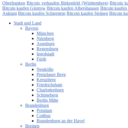
Oberfranken
Bitcoin verkaufen Birkenfeld (Württemberg)
Bitcoin k
Bitcoin kaufen Güstrow
Bitcoin kaufen Albershausen
Bitcoin kaufen
Anklam
Bitcoin kaufen Schierstein
Bitcoin kaufen Stolpen
Bitcoin ka
Stadt und Land
Bayern
München
Nürnberg
Augsburg
Regensburg
Ingolstadt
Fürth
Berlin
Neukölln
Prenzlauer Berg
Kreuzberg
Friedrichshain
Charlottenburg
Schöneberg
Berlin Mitte
Brandenburg
Potsdam
Cottbus
Brandenburg an der Havel
Bremen