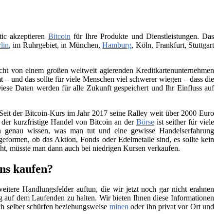
tic akzeptieren
Bitcoin
für Ihre Produkte und Dienstleistungen. Das
lin
, im Ruhrgebiet, in München,
Hamburg
, Köln, Frankfurt, Stuttgart
 nicht von einem großen weltweit agierenden Kreditkartenunternehmen
– und das sollte für viele Menschen viel schwerer wiegen – dass die
iese Daten werden für alle Zukunft gespeichert und Ihr Einfluss auf
Seit der Bitcoin-Kurs im Jahr 2017 seine Ralley weit über 2000 Euro
h der kurzfristige Handel von Bitcoin an der
Börse
ist seither für viele
ch genau wissen, was man tut und eine gewisse Handelserfahrung
geformen, ob das Aktion, Fonds oder Edelmetalle sind, es sollte kein
teht, müsste man dann auch bei niedrigen Kursen verkaufen.
ins kaufen?
itere Handlungsfelder auftun, die wir jetzt noch gar nicht erahnen
 auf dem Laufenden zu halten. Wir bieten Ihnen diese Informationen
ch selber schürfen beziehungsweise
minen
oder ihn privat vor Ort und