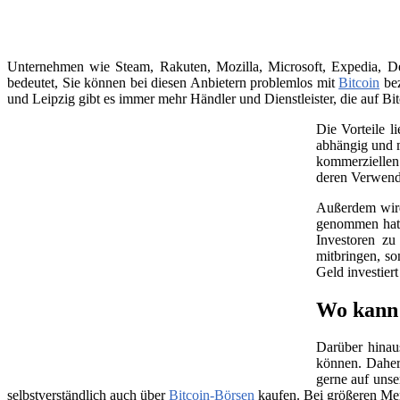
Unternehmen wie Steam, Rakuten, Mozilla, Microsoft, Expedia, Dell
bedeutet, Sie können bei diesen Anbietern problemlos mit
Bitcoin
bez
und Leipzig gibt es immer mehr Händler und Dienstleister, die auf Bit
Die Vorteile l
abhängig und m
kommerziellen 
deren Verwend
Außerdem wird 
genommen hat, 
Investoren zu
mitbringen, so
Geld investier
Wo kann 
Darüber hinau
können. Daher
gerne auf unse
selbstverständlich auch über
Bitcoin-Börsen
kaufen. Bei größeren Me