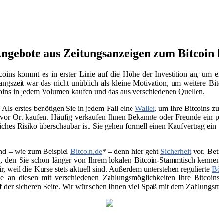
ngebote aus Zeitungsanzeigen zum Bitcoin 
oins kommt es in erster Linie auf die Höhe der Investition an, um e
ngszeit war das nicht unüblich als kleine Motivation, um weitere Bit
oins in jedem Volumen kaufen und das aus verschiedenen Quellen.
Als erstes benötigen Sie in jedem Fall eine
Wallet
, um Ihre Bitcoins 
vor Ort kaufen. Häufig verkaufen Ihnen Bekannte oder Freunde ein p
ches Risiko überschaubar ist. Sie gehen formell einen Kaufvertrag ein
nd – wie zum Beispiel
Bitcoin.de
* – denn hier geht
Sicherheit
vor. Bet
, den Sie schön länger von Ihrem lokalen Bitcoin-Stammtisch kenne
air, weil die Kurse stets aktuell sind. Außerdem unterstehen regulierte
B
 Sie an diesen mit verschiedenen Zahlungsmöglichkeiten Ihre Bitco
uf der sicheren Seite. Wir wünschen Ihnen viel Spaß mit dem Zahlungsmi