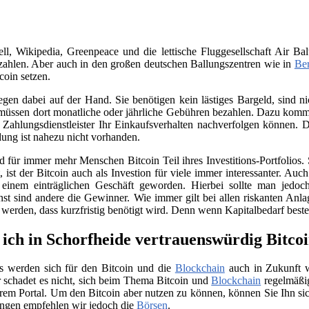
, Wikipedia, Greenpeace und die lettische Fluggesellschaft Air Bal
ahlen. Aber auch in den großen deutschen Ballungszentren wie in
Ber
coin setzen.
iegen dabei auf der Hand. Sie benötigen kein lästiges Bargeld, sind
üssen dort monatliche oder jährliche Gebühren bezahlen. Dazu kommt 
Zahlungsdienstleister Ihr Einkaufsverhalten nachverfolgen können. D
ung ist nahezu nicht vorhanden.
für immer mehr Menschen Bitcoin Teil ihres Investitions-Portfolios. 
ist der Bitcoin auch als Investion für viele immer interessanter. Auc
 einem einträglichen Geschäft geworden. Hierbei sollte man jedo
nst sind andere die Gewinner. Wie immer gilt bei allen riskanten Anla
t werden, dass kurzfristig benötigt wird. Denn wenn Kapitalbedarf bes
ich in Schorfheide vertrauenswürdig Bitco
s werden sich für den Bitcoin und die
Blockchain
auch in Zukunft we
 schadet es nicht, sich beim Thema Bitcoin und
Blockchain
regelmäßig
rem Portal. Um den Bitcoin aber nutzen zu können, können Sie Ihn si
ngen empfehlen wir jedoch die
Börsen
.