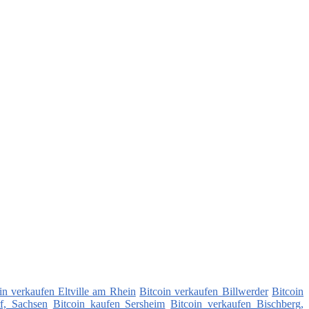
in verkaufen Eltville am Rhein
Bitcoin verkaufen Billwerder
Bitcoin
f, Sachsen
Bitcoin kaufen Sersheim
Bitcoin verkaufen Bischberg,