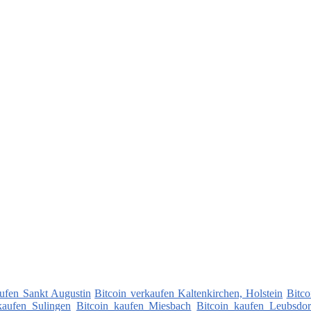
aufen Sankt Augustin
Bitcoin verkaufen Kaltenkirchen, Holstein
Bitco
kaufen Sulingen
Bitcoin kaufen Miesbach
Bitcoin kaufen Leubsdor