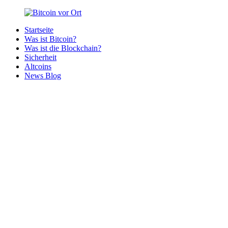
Zurück
zum
Startseite
Inhalt
Bitcoin
Bitcoins
Was ist Bitcoin?
vor
in
Was ist die Blockchain?
Ort
deiner
Sicherheit
Region
Altcoins
News Blog