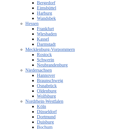
Bergedorf
Eimsbüttel
Harburg
Wandsbek
Hessen
Frankfurt
Wiesbaden
Kassel
Darmstadt
Mecklenburg-Vorpommern
Rostock
Schwerin
Neubrandenburg
Niedersachsen
Hannover
Braunschweig
Osnabrück
Oldenburg
Wolfsburg
Nordrhein-Westfalen
Köln
Düsseldorf
Dortmund
Duisburg
Bochum