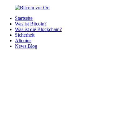
Zurück
zum
Startseite
Inhalt
Bitcoin
Bitcoins
Was ist Bitcoin?
vor
in
Was ist die Blockchain?
Ort
deiner
Sicherheit
Region
Altcoins
News Blog