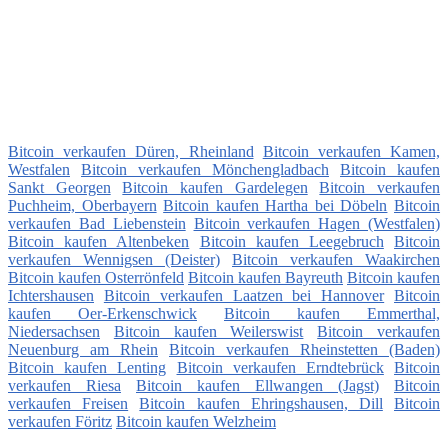
Bitcoin verkaufen Düren, Rheinland
Bitcoin verkaufen Kamen,
Westfalen
Bitcoin verkaufen Mönchengladbach
Bitcoin kaufen
Sankt Georgen
Bitcoin kaufen Gardelegen
Bitcoin verkaufen
Puchheim, Oberbayern
Bitcoin kaufen Hartha bei Döbeln
Bitcoin
verkaufen Bad Liebenstein
Bitcoin verkaufen Hagen (Westfalen)
Bitcoin kaufen Altenbeken
Bitcoin kaufen Leegebruch
Bitcoin
verkaufen Wennigsen (Deister)
Bitcoin verkaufen Waakirchen
Bitcoin kaufen Osterrönfeld
Bitcoin kaufen Bayreuth
Bitcoin kaufen
Ichtershausen
Bitcoin verkaufen Laatzen bei Hannover
Bitcoin
kaufen Oer-Erkenschwick
Bitcoin kaufen Emmerthal,
Niedersachsen
Bitcoin kaufen Weilerswist
Bitcoin verkaufen
Neuenburg am Rhein
Bitcoin verkaufen Rheinstetten (Baden)
Bitcoin kaufen Lenting
Bitcoin verkaufen Erndtebrück
Bitcoin
verkaufen Riesa
Bitcoin kaufen Ellwangen (Jagst)
Bitcoin
verkaufen Freisen
Bitcoin kaufen Ehringshausen, Dill
Bitcoin
verkaufen Föritz
Bitcoin kaufen Welzheim