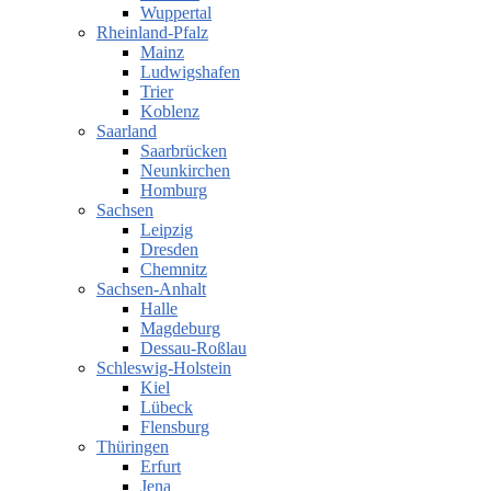
Wuppertal
Rheinland-Pfalz
Mainz
Ludwigshafen
Trier
Koblenz
Saarland
Saarbrücken
Neunkirchen
Homburg
Sachsen
Leipzig
Dresden
Chemnitz
Sachsen-Anhalt
Halle
Magdeburg
Dessau-Roßlau
Schleswig-Holstein
Kiel
Lübeck
Flensburg
Thüringen
Erfurt
Jena