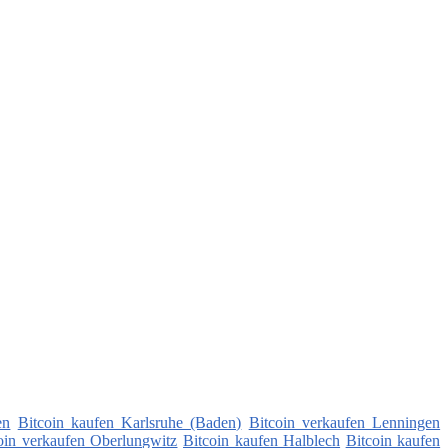
en
Bitcoin kaufen Karlsruhe (Baden)
Bitcoin verkaufen Lenningen
oin verkaufen Oberlungwitz
Bitcoin kaufen Halblech
Bitcoin kaufen