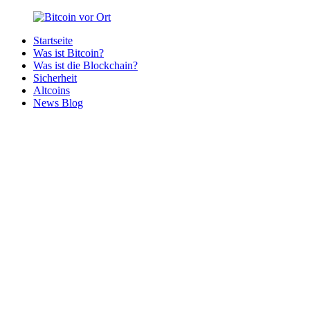
Zurück
zum
Startseite
Inhalt
Bitcoin
Bitcoins
Was ist Bitcoin?
vor
in
Was ist die Blockchain?
Ort
deiner
Sicherheit
Region
Altcoins
News Blog