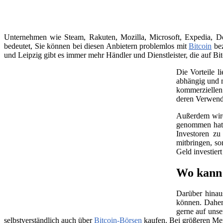
Unternehmen wie Steam, Rakuten, Mozilla, Microsoft, Expedia, Dell
bedeutet, Sie können bei diesen Anbietern problemlos mit
Bitcoin
bez
und Leipzig gibt es immer mehr Händler und Dienstleister, die auf Bit
Die Vorteile l
abhängig und m
kommerziellen 
deren Verwend
Außerdem wird 
genommen hat, 
Investoren zu
mitbringen, so
Geld investier
Wo kann 
Darüber hinau
können. Daher
gerne auf unse
selbstverständlich auch über
Bitcoin-Börsen
kaufen. Bei größeren Me