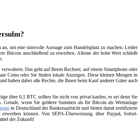
bersulm?
on an, um eine sinnvolle Aussage zum Handelsplatz zu machen. Leider
ere Bitcoin anschließend zu erwerben. Alleine der hohe Wert schließt
n.
zu verwahren. Das geht auf Ihrem Rechner, auf einem Smartphone oder
aar Coins oder Sie finden lokale Anzeigen. Diese kleinen Mengen in
 und haben dabei alle Rechte, die Ihnen beim Kauf anderer Güter auch
räge über 0,1 BTC sollten Sie nicht von privat kaufen, es sei denn Sie
n. Gerade, wenn Sie größere Summen als für Bitcoin als Wertanlage
örsen
in Deutschland der Bankenaufsicht und bieten damit zertifizierte
ins erwerben können. Von SEPA-Überweisung, über Paypal, Sofort-
ttel der Zukunft!