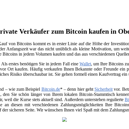
rivate Verkäufer zum Bitcoin kaufen in O
auf von Bitcoins kommt es in erster Linie auf die Höhe der Investiti
 der Anfangszeit war das nicht unüblich als kleine Motivation, um weit
e Bitcoins in jedem Volumen kaufen und das aus verschiedenen Quelle
Als erstes benötigen Sie in jedem Fall eine
Wallet
, um Ihre Bitcoins 
vor Ort kaufen. Häufig verkaufen Ihnen Bekannte oder Freunde ein p
ches Risiko überschaubar ist. Sie gehen formell einen Kaufvertrag ein
nd – wie zum Beispiel
Bitcoin.de
* – denn hier geht
Sicherheit
vor. Bet
, den Sie schön länger von Ihrem lokalen Bitcoin-Stammtisch kenne
air, weil die Kurse stets aktuell sind. Außerdem unterstehen regulierte
B
 Sie an diesen mit verschiedenen Zahlungsmöglichkeiten Ihre Bitco
uf der sicheren Seite. Wir wünschen Ihnen viel Spaß mit dem Zahlungsmi