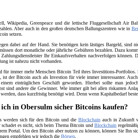
, Wikipedia, Greenpeace und die lettische Fluggesellschaft Air Bal
ahlen. Aber auch in den großen deutschen Ballungszentren wie in
Ber
coin setzen.
iegen dabei auf der Hand. Sie benötigen kein lästiges Bargeld, sind
üssen dort monatliche oder jährliche Gebühren bezahlen. Dazu kommt 
Zahlungsdienstleister Ihr Einkaufsverhalten nachverfolgen können. D
ung ist nahezu nicht vorhanden.
für immer mehr Menschen Bitcoin Teil ihres Investitions-Portfolios. 
ist der Bitcoin auch als Investion für viele immer interessanter. Auc
 einem einträglichen Geschäft geworden. Hierbei sollte man jedo
nst sind andere die Gewinner. Wie immer gilt bei allen riskanten Anla
t werden, dass kurzfristig benötigt wird. Denn wenn Kapitalbedarf bes
ich in Obersulm sicher Bitcoins kaufen?
s werden sich für den Bitcoin und die
Blockchain
auch in Zukunft we
 schadet es nicht, sich beim Thema Bitcoin und
Blockchain
regelmäßig
rem Portal. Um den Bitcoin aber nutzen zu können, können Sie Ihn si
ngen empfehlen wir jedoch die
Börsen
.