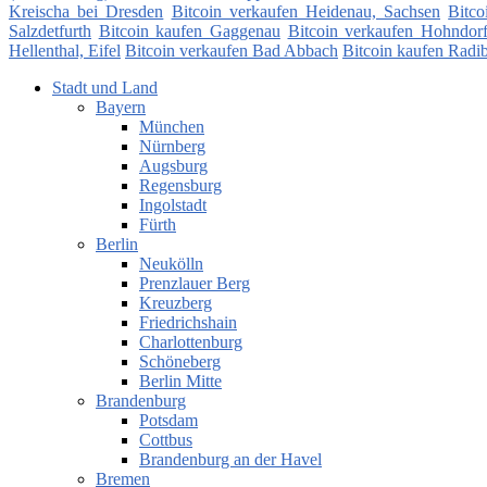
Kreischa bei Dresden
Bitcoin verkaufen Heidenau, Sachsen
Bitc
Salzdetfurth
Bitcoin kaufen Gaggenau
Bitcoin verkaufen Hohndorf 
Hellenthal, Eifel
Bitcoin verkaufen Bad Abbach
Bitcoin kaufen Radi
Stadt und Land
Bayern
München
Nürnberg
Augsburg
Regensburg
Ingolstadt
Fürth
Berlin
Neukölln
Prenzlauer Berg
Kreuzberg
Friedrichshain
Charlottenburg
Schöneberg
Berlin Mitte
Brandenburg
Potsdam
Cottbus
Brandenburg an der Havel
Bremen