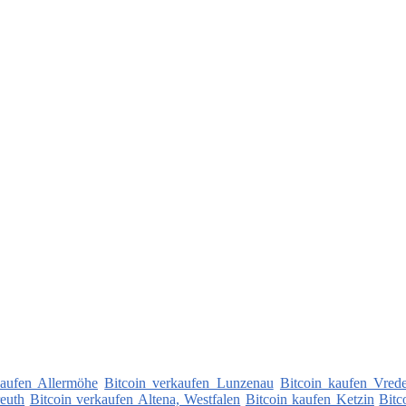
kaufen Allermöhe
Bitcoin verkaufen Lunzenau
Bitcoin kaufen Vred
reuth
Bitcoin verkaufen Altena, Westfalen
Bitcoin kaufen Ketzin
Bitc