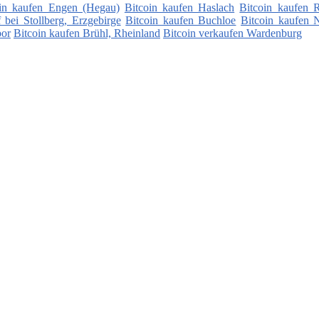
oin kaufen Engen (Hegau)
Bitcoin kaufen Haslach
Bitcoin kaufen 
bei Stollberg, Erzgebirge
Bitcoin kaufen Buchloe
Bitcoin kaufen 
bor
Bitcoin kaufen Brühl, Rheinland
Bitcoin verkaufen Wardenburg