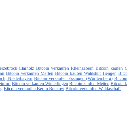
erzebrock-Clarholz
Bitcoin verkaufen Rheinzabern
Bitcoin kaufen 
Inn
Bitcoin verkaufen Marten
Bitcoin kaufen Waldshut-Tiengen
Bitc
ach, Niederbayern
Bitcoin verkaufen Essingen (Württemberg)
Bitcoi
infurt
Bitcoin verkaufen Winterlingen
Bitcoin kaufen Metten
Bitcoin 
rg
Bitcoin verkaufen Berlin Buckow
Bitcoin verkaufen Waldaschaff