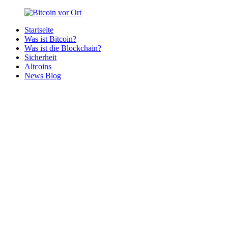
Zurück
zum
Startseite
Inhalt
Bitcoin
Bitcoins
Was ist Bitcoin?
vor
in
Was ist die Blockchain?
Ort
deiner
Sicherheit
Region
Altcoins
News Blog