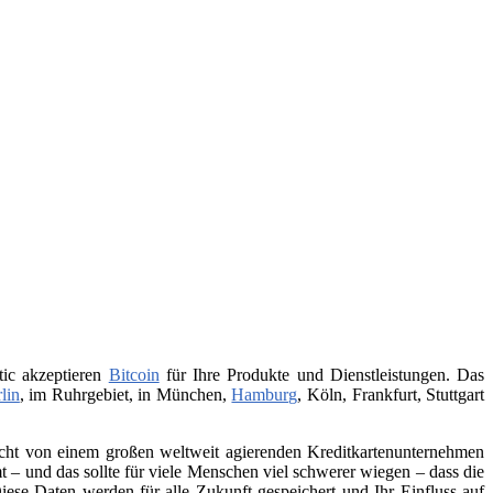
tic akzeptieren
Bitcoin
für Ihre Produkte und Dienstleistungen. Das
lin
, im Ruhrgebiet, in München,
Hamburg
, Köln, Frankfurt, Stuttgart
 nicht von einem großen weltweit agierenden Kreditkartenunternehmen
– und das sollte für viele Menschen viel schwerer wiegen – dass die
iese Daten werden für alle Zukunft gespeichert und Ihr Einfluss auf