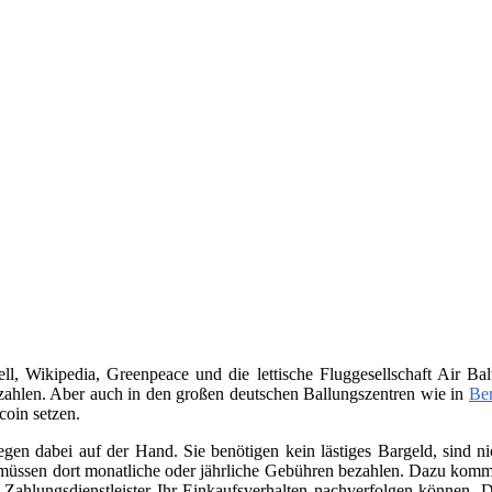
, Wikipedia, Greenpeace und die lettische Fluggesellschaft Air Bal
ahlen. Aber auch in den großen deutschen Ballungszentren wie in
Ber
coin setzen.
iegen dabei auf der Hand. Sie benötigen kein lästiges Bargeld, sind
üssen dort monatliche oder jährliche Gebühren bezahlen. Dazu kommt 
Zahlungsdienstleister Ihr Einkaufsverhalten nachverfolgen können. D