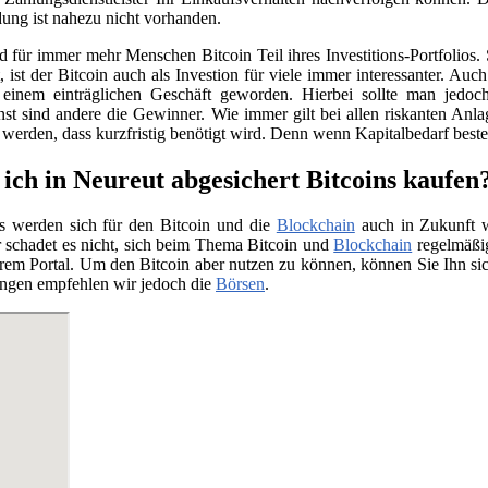
ung ist nahezu nicht vorhanden.
für immer mehr Menschen Bitcoin Teil ihres Investitions-Portfolios. 
ist der Bitcoin auch als Investion für viele immer interessanter. Auc
 einem einträglichen Geschäft geworden. Hierbei sollte man jedo
nst sind andere die Gewinner. Wie immer gilt bei allen riskanten Anla
t werden, dass kurzfristig benötigt wird. Denn wenn Kapitalbedarf bes
ich in Neureut abgesichert Bitcoins kaufen
s werden sich für den Bitcoin und die
Blockchain
auch in Zukunft we
 schadet es nicht, sich beim Thema Bitcoin und
Blockchain
regelmäßig
rem Portal. Um den Bitcoin aber nutzen zu können, können Sie Ihn si
ngen empfehlen wir jedoch die
Börsen
.