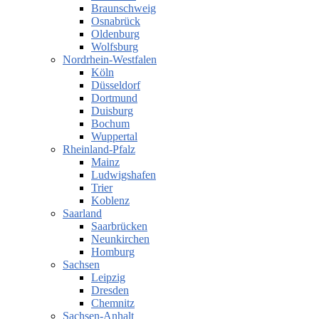
Braunschweig
Osnabrück
Oldenburg
Wolfsburg
Nordrhein-Westfalen
Köln
Düsseldorf
Dortmund
Duisburg
Bochum
Wuppertal
Rheinland-Pfalz
Mainz
Ludwigshafen
Trier
Koblenz
Saarland
Saarbrücken
Neunkirchen
Homburg
Sachsen
Leipzig
Dresden
Chemnitz
Sachsen-Anhalt