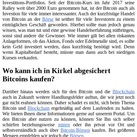
Investitions-Portfolios. Seit der Bitcoin-Kurs im Jahr 2017 seine
Ralley weit über 2000 Euro genommen hat, ist der Bitcoin auch als
Investion für viele immer interessanter. Auch der kurzfristige Handel
von Bitcoin an der
Börse
ist seither für viele Investoren zu einem
einträglichen Geschäft geworden. Hierbei sollte man jedoch genau
wissen, was man tut und eine gewisse Handelserfahrung mitbringen,
sonst sind andere die Gewinner. Wie immer gilt bei allen riskanten
Anlageformen, ob das Aktion, Fonds oder Edelmetalle sind, es sollte
kein Geld investiert werden, dass kurzfristig benötigt wird. Denn
wenn Kapitalbedarf besteht, müsste man dann auch bei niedrigen
Kursen verkaufen.
Wo kann ich in Kirkel abgesichert
Bitcoins kaufen?
Darüber hinaus werden sich für den Bitcoin und die
Blockchain
auch in Zukunft weitere Handlungsfelder auftun, die wir jetzt noch
gar nicht erahnen können. Daher schadet es nicht, sich beim Thema
Bitcoin und
Blockchain
regelmäßig auf dem Laufenden zu halten.
Wir bieten Ihnen diese Informationen gerne auf unserem Portal. Um
den Bitcoin aber nutzen zu können, können Sie Ihn sich selber
schürfen beziehungsweise
minen
oder ihn privat vor Ort und
selbstverständlich auch über
Bitcoin-Börsen
kaufen. Bei größeren
Mengen empfehlen wir jedoch die
Börsen
.