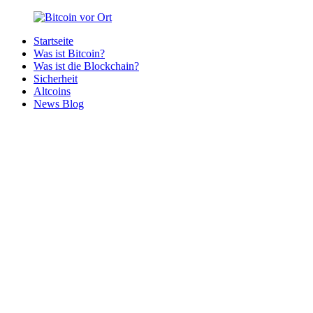
Zurück
zum
Startseite
Inhalt
Bitcoin
Bitcoins
Was ist Bitcoin?
vor
in
Was ist die Blockchain?
Ort
deiner
Sicherheit
Region
Altcoins
News Blog