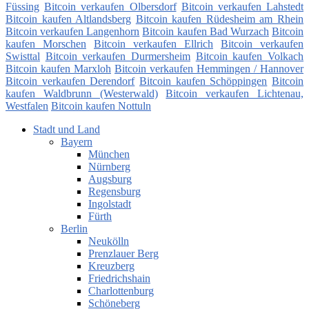
Füssing
Bitcoin verkaufen Olbersdorf
Bitcoin verkaufen Lahstedt
Bitcoin kaufen Altlandsberg
Bitcoin kaufen Rüdesheim am Rhein
Bitcoin verkaufen Langenhorn
Bitcoin kaufen Bad Wurzach
Bitcoin
kaufen Morschen
Bitcoin verkaufen Ellrich
Bitcoin verkaufen
Swisttal
Bitcoin verkaufen Durmersheim
Bitcoin kaufen Volkach
Bitcoin kaufen Marxloh
Bitcoin verkaufen Hemmingen / Hannover
Bitcoin verkaufen Derendorf
Bitcoin kaufen Schöppingen
Bitcoin
kaufen Waldbrunn (Westerwald)
Bitcoin verkaufen Lichtenau,
Westfalen
Bitcoin kaufen Nottuln
Stadt und Land
Bayern
München
Nürnberg
Augsburg
Regensburg
Ingolstadt
Fürth
Berlin
Neukölln
Prenzlauer Berg
Kreuzberg
Friedrichshain
Charlottenburg
Schöneberg