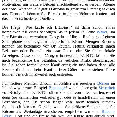
Motivation, um weitere Bitcoin anschließend zu erwerben. Alleine
der hohe Wert schließt gratis Bitcoins in größerem Umfang faktisch
aus. Dennoch können Sie Bitcoins in jedem Volumen kaufen und
das aus verschiedenen Quellen.
Die Frage „Wie kaufe ich Bitcoins?“ ist dann schon etwas
komplexer. Als erstes benötigen Sie in jedem Fall eine
Wallet
, um
Ihre Bitcoins zu verwahren. Das geht auf Ihrem Rechner, auf einem
Smartphone oder sogar in Papierform. Kleine Mengen Bitcoins
können Sie bedenklos vor Ort kaufen. Häufig verkaufen Ihnen
Bekannte oder Freunde ein paar Coins oder Sie finden lokale
Anzeigen. Diese kleinen Mengen in etwa bis 0,1 BTC können Sie
auch bedenkenlos bar bezahlen, da jegliches Risiko überschaubar
ist. Sie gehen formell einen Kaufvertrag ein und haben dabei alle
Rechte, die Ihnen beim Kauf anderer Güter auch zustehen. Diese
können Sie sich im Zweifel auch erstreiten.
Für größere Mengen Bitcoin empfehlen wir regulierte
Börsen
im
Inland – wie zum Beispiel
Bitcoin.de
* – denn hier geht
Sicherheit
vor. Beträge über 0,1 BTC sollten Sie nicht von privat kaufen, es sei
denn Sie kennen den Verkäufer gut oder es handelt sich um einen
Bekannten, den Sie schön länger von Ihrem lokalen Bitcoin-
Stammtisch kennen. Gerade, wenn Sie größere Summen als für
Bitcoin als Wertanlage investieren, empfehlen wir eine
Bitcoin-
Börse
. Dort sind die Preise fair, weil die Kurse stets aktuell sind.