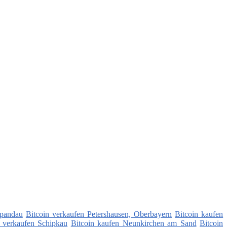
Spandau
Bitcoin verkaufen Petershausen, Oberbayern
Bitcoin kaufen
n verkaufen Schipkau
Bitcoin kaufen Neunkirchen am Sand
Bitcoin