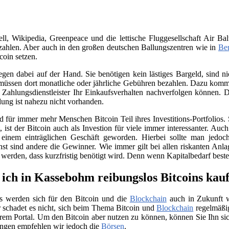
, Wikipedia, Greenpeace und die lettische Fluggesellschaft Air Bal
ahlen. Aber auch in den großen deutschen Ballungszentren wie in
Ber
coin setzen.
iegen dabei auf der Hand. Sie benötigen kein lästiges Bargeld, sind
üssen dort monatliche oder jährliche Gebühren bezahlen. Dazu kommt 
Zahlungsdienstleister Ihr Einkaufsverhalten nachverfolgen können. D
ung ist nahezu nicht vorhanden.
für immer mehr Menschen Bitcoin Teil ihres Investitions-Portfolios. 
ist der Bitcoin auch als Investion für viele immer interessanter. Auc
 einem einträglichen Geschäft geworden. Hierbei sollte man jedo
nst sind andere die Gewinner. Wie immer gilt bei allen riskanten Anla
t werden, dass kurzfristig benötigt wird. Denn wenn Kapitalbedarf bes
ich in Kassebohm reibungslos Bitcoins kau
s werden sich für den Bitcoin und die
Blockchain
auch in Zukunft we
 schadet es nicht, sich beim Thema Bitcoin und
Blockchain
regelmäßig
rem Portal. Um den Bitcoin aber nutzen zu können, können Sie Ihn si
ngen empfehlen wir jedoch die
Börsen
.