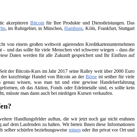
tic akzeptieren
Bitcoin
für Ihre Produkte und Dienstleistungen. Das
lin
, im Ruhrgebiet, in München,
Hamburg
, Köln, Frankfurt, Stuttgart
 nicht von einem großen weltweit agierenden Kreditkartenunternehmen
– und das sollte für viele Menschen viel schwerer wiegen – dass die
iese Daten werden für alle Zukunft gespeichert und Ihr Einfluss auf
Seit der Bitcoin-Kurs im Jahr 2017 seine Ralley weit über 2000 Euro
h der kurzfristige Handel von Bitcoin an der
Börse
ist seither für viele
ch genau wissen, was man tut und eine gewisse Handelserfahrung
geformen, ob das Aktion, Fonds oder Edelmetalle sind, es sollte kein
teht, müsste man dann auch bei niedrigen Kursen verkaufen.
fen?
itere Handlungsfelder auftun, die wir jetzt noch gar nicht erahnen
 auf dem Laufenden zu halten. Wir bieten Ihnen diese Informationen
ch selber schürfen beziehungsweise
minen
oder ihn privat vor Ort und