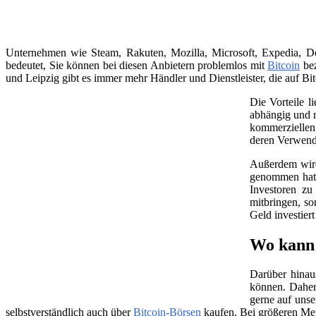
Unternehmen wie Steam, Rakuten, Mozilla, Microsoft, Expedia, Dell
bedeutet, Sie können bei diesen Anbietern problemlos mit
Bitcoin
bez
und Leipzig gibt es immer mehr Händler und Dienstleister, die auf Bit
Die Vorteile l
abhängig und m
kommerziellen 
deren Verwend
Außerdem wird 
genommen hat, 
Investoren zu
mitbringen, so
Geld investier
Wo kann 
Darüber hinau
können. Daher
gerne auf unse
selbstverständlich auch über
Bitcoin-Börsen
kaufen. Bei größeren Me