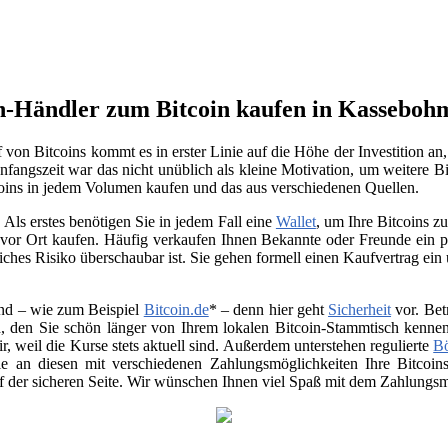
in-Händler zum Bitcoin kaufen in Kasseboh
von Bitcoins kommt es in erster Linie auf die Höhe der Investition a
nfangszeit war das nicht unüblich als kleine Motivation, um weitere Bi
oins in jedem Volumen kaufen und das aus verschiedenen Quellen.
Als erstes benötigen Sie in jedem Fall eine
Wallet
, um Ihre Bitcoins 
vor Ort kaufen. Häufig verkaufen Ihnen Bekannte oder Freunde ein p
ches Risiko überschaubar ist. Sie gehen formell einen Kaufvertrag ein
nd – wie zum Beispiel
Bitcoin.de
* – denn hier geht
Sicherheit
vor. Bet
, den Sie schön länger von Ihrem lokalen Bitcoin-Stammtisch kenne
air, weil die Kurse stets aktuell sind. Außerdem unterstehen regulierte
B
 Sie an diesen mit verschiedenen Zahlungsmöglichkeiten Ihre Bitco
uf der sicheren Seite. Wir wünschen Ihnen viel Spaß mit dem Zahlungsmi