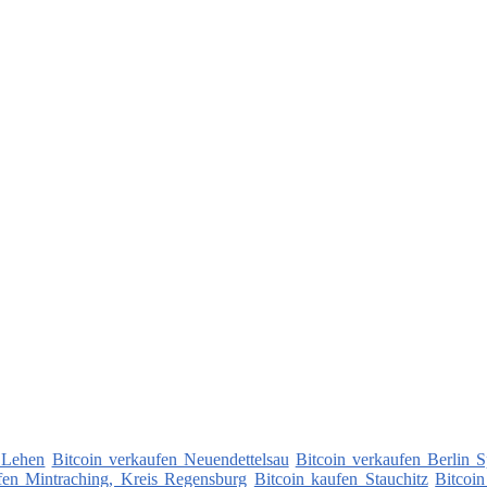
 Lehen
Bitcoin verkaufen Neuendettelsau
Bitcoin verkaufen Berlin 
fen Mintraching, Kreis Regensburg
Bitcoin kaufen Stauchitz
Bitcoi