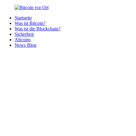
Zurück
zum
Startseite
Inhalt
Bitcoin
Bitcoins
Was ist Bitcoin?
vor
in
Was ist die Blockchain?
Ort
deiner
Sicherheit
Region
Altcoins
News Blog