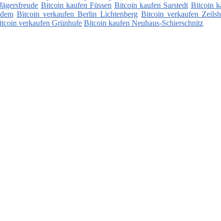
Jägersfreude
Bitcoin kaufen Füssen
Bitcoin kaufen Sarstedt
Bitcoin k
ndem
Bitcoin verkaufen Berlin Lichtenberg
Bitcoin verkaufen Zeils
itcoin verkaufen Grünhufe
Bitcoin kaufen Neuhaus-Schierschnitz