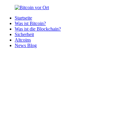
Zurück
zum
Startseite
Inhalt
Bitcoin
Bitcoins
Was ist Bitcoin?
vor
in
Was ist die Blockchain?
Ort
deiner
Sicherheit
Region
Altcoins
News Blog