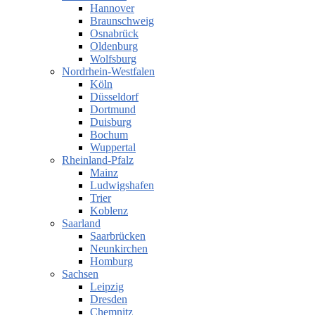
Hannover
Braunschweig
Osnabrück
Oldenburg
Wolfsburg
Nordrhein-Westfalen
Köln
Düsseldorf
Dortmund
Duisburg
Bochum
Wuppertal
Rheinland-Pfalz
Mainz
Ludwigshafen
Trier
Koblenz
Saarland
Saarbrücken
Neunkirchen
Homburg
Sachsen
Leipzig
Dresden
Chemnitz