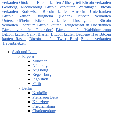
verkaufen Ottobrunn
Bitcoin kaufen Althengstett
Bitcoin verkaufen
Goldberg, Mecklenburg
Bitcoin verkaufen Wathlingen
Bitcoin
verkaufen Rodewisch
Bitcoin kaufen Arnstein, Unterfranken
Bitcoin kaufen Billigheim (Baden)
Bitcoin verkaufen
Unterschleißheim
Bitcoin verkaufen Linsengericht
Bitcoin
verkaufen Obersulm
Bitcoin kaufen Heiligenstadt in Oberfranken
Bitcoin verkaufen Olbersdorf
Bitcoin kaufen Waldbüttelbrunn
Bitcoin kaufen Sankt Blasien
Bitcoin kaufen Bedburg-Hau
Bitcoin
kaufen Rastatt
Bitcoin kaufen Twist, Emsl
Bitcoin verkaufen
Treuenbrietzen
Stadt und Land
Bayern
München
Nürnberg
Augsburg
Regensburg
Ingolstadt
Fürth
Berlin
Neukölln
Prenzlauer Berg
Kreuzberg
Friedrichshain
Charlottenburg