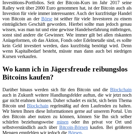
Investitions-Portfolios. Seit der Bitcoin-Kurs im Jahr 2017 seine
Ralley weit über 2000 Euro genommen hat, ist der Bitcoin auch als
Investion für viele immer interessanter. Auch der kurzfristige Handel
von Bitcoin an der
Börse
ist seither für viele Investoren zu einem
einträglichen Geschäft geworden. Hierbei sollte man jedoch genau
wissen, was man tut und eine gewisse Handelserfahrung mitbringen,
sonst sind andere die Gewinner. Wie immer gilt bei allen riskanten
Anlageformen, ob das Aktion, Fonds oder Edelmetalle sind, es sollte
kein Geld investiert werden, dass kurzfristig benötigt wird. Denn
wenn Kapitalbedarf besteht, müsste man dann auch bei niedrigen
Kursen verkaufen.
Wo kann ich in Jägersfreude reibungslos
Bitcoins kaufen?
Darüber hinaus werden sich für den Bitcoin und die
Blockchain
auch in Zukunft weitere Handlungsfelder auftun, die wir jetzt noch
gar nicht erahnen können. Daher schadet es nicht, sich beim Thema
Bitcoin und
Blockchain
regelmäßig auf dem Laufenden zu halten.
Wir bieten Ihnen diese Informationen gerne auf unserem Portal. Um
den Bitcoin aber nutzen zu können, können Sie Ihn sich selber
schürfen beziehungsweise
minen
oder ihn privat vor Ort und
selbstverständlich auch über
Bitcoin-Börsen
kaufen. Bei größeren
Mengen empfehlen wir jedoch die
Börsen
.