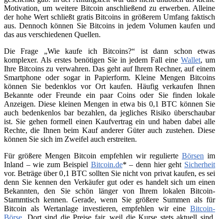
Motivation, um weitere Bitcoin anschließend zu erwerben. Alleine
der hohe Wert schließt gratis Bitcoins in größerem Umfang faktisch
aus. Dennoch können Sie Bitcoins in jedem Volumen kaufen und
das aus verschiedenen Quellen.
Die Frage „Wie kaufe ich Bitcoins?“ ist dann schon etwas
komplexer. Als erstes benötigen Sie in jedem Fall eine
Wallet
, um
Ihre Bitcoins zu verwahren. Das geht auf Ihrem Rechner, auf einem
Smartphone oder sogar in Papierform. Kleine Mengen Bitcoins
können Sie bedenklos vor Ort kaufen. Häufig verkaufen Ihnen
Bekannte oder Freunde ein paar Coins oder Sie finden lokale
Anzeigen. Diese kleinen Mengen in etwa bis 0,1 BTC können Sie
auch bedenkenlos bar bezahlen, da jegliches Risiko überschaubar
ist. Sie gehen formell einen Kaufvertrag ein und haben dabei alle
Rechte, die Ihnen beim Kauf anderer Güter auch zustehen. Diese
können Sie sich im Zweifel auch erstreiten.
Für größere Mengen Bitcoin empfehlen wir regulierte
Börsen
im
Inland – wie zum Beispiel
Bitcoin.de
* – denn hier geht
Sicherheit
vor. Beträge über 0,1 BTC sollten Sie nicht von privat kaufen, es sei
denn Sie kennen den Verkäufer gut oder es handelt sich um einen
Bekannten, den Sie schön länger von Ihrem lokalen Bitcoin-
Stammtisch kennen. Gerade, wenn Sie größere Summen als für
Bitcoin als Wertanlage investieren, empfehlen wir eine
Bitcoin-
Börse
. Dort sind die Preise fair, weil die Kurse stets aktuell sind.