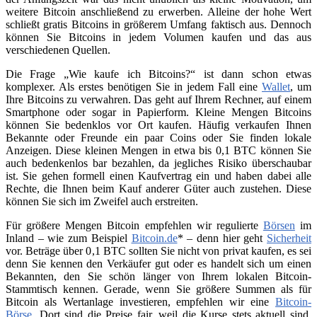
weitere Bitcoin anschließend zu erwerben. Alleine der hohe Wert
schließt gratis Bitcoins in größerem Umfang faktisch aus. Dennoch
können Sie Bitcoins in jedem Volumen kaufen und das aus
verschiedenen Quellen.
Die Frage „Wie kaufe ich Bitcoins?“ ist dann schon etwas
komplexer. Als erstes benötigen Sie in jedem Fall eine
Wallet
, um
Ihre Bitcoins zu verwahren. Das geht auf Ihrem Rechner, auf einem
Smartphone oder sogar in Papierform. Kleine Mengen Bitcoins
können Sie bedenklos vor Ort kaufen. Häufig verkaufen Ihnen
Bekannte oder Freunde ein paar Coins oder Sie finden lokale
Anzeigen. Diese kleinen Mengen in etwa bis 0,1 BTC können Sie
auch bedenkenlos bar bezahlen, da jegliches Risiko überschaubar
ist. Sie gehen formell einen Kaufvertrag ein und haben dabei alle
Rechte, die Ihnen beim Kauf anderer Güter auch zustehen. Diese
können Sie sich im Zweifel auch erstreiten.
Für größere Mengen Bitcoin empfehlen wir regulierte
Börsen
im
Inland – wie zum Beispiel
Bitcoin.de
* – denn hier geht
Sicherheit
vor. Beträge über 0,1 BTC sollten Sie nicht von privat kaufen, es sei
denn Sie kennen den Verkäufer gut oder es handelt sich um einen
Bekannten, den Sie schön länger von Ihrem lokalen Bitcoin-
Stammtisch kennen. Gerade, wenn Sie größere Summen als für
Bitcoin als Wertanlage investieren, empfehlen wir eine
Bitcoin-
Börse
. Dort sind die Preise fair, weil die Kurse stets aktuell sind.