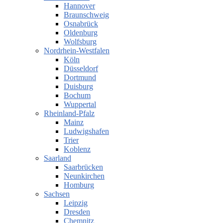
Hannover
Braunschweig
Osnabrück
Oldenburg
Wolfsburg
Nordrhein-Westfalen
Köln
Düsseldorf
Dortmund
Duisburg
Bochum
Wuppertal
Rheinland-Pfalz
Mainz
Ludwigshafen
Trier
Koblenz
Saarland
Saarbrücken
Neunkirchen
Homburg
Sachsen
Leipzig
Dresden
Chemnitz