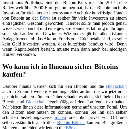
Investitions-Portfolios. Seit der Bitcoin-Kurs im Jahr 2017 seine
Ralley weit über 2000 Euro genommen hat, ist der Bitcoin auch als
Investion für viele immer interessanter. Auch der kurzfristige Handel
von Bitcoin an der
Börse
ist seither für viele Investoren zu einem
einträglichen Geschäft geworden. Hierbei sollte man jedoch genau
wissen, was man tut und eine gewisse Handelserfahrung mitbringen,
sonst sind andere die Gewinner. Wie immer gilt bei allen riskanten
Anlageformen, ob das Aktion, Fonds oder Edelmetalle sind, es sollte
kein Geld investiert werden, dass kurzfristig benötigt wird. Denn
wenn Kapitalbedarf besteht, müsste man dann auch bei niedrigen
Kursen verkaufen.
Wo kann ich in Ilmenau sicher Bitcoins
kaufen?
Darüber hinaus werden sich für den Bitcoin und die
Blockchain
auch in Zukunft weitere Handlungsfelder auftun, die wir jetzt noch
gar nicht erahnen können. Daher schadet es nicht, sich beim Thema
Bitcoin und
Blockchain
regelmäßig auf dem Laufenden zu halten.
Wir bieten Ihnen diese Informationen gerne auf unserem Portal. Um
den Bitcoin aber nutzen zu können, können Sie Ihn sich selber
schürfen beziehungsweise
minen
oder ihn privat vor Ort und
selbstverständlich auch über
Bitcoin-Börsen
kaufen. Bei größeren
Mengen empfehlen wir jedoch die
Börsen
.