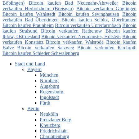
Böblingen)
Bitcoin kaufen Bad Neuenahr-Ahrweiler
Bitcoin
verkaufen Herbolzheim (Breisgau)
Bitcoin verkaufen Güglingen
Bitcoin kaufen Wahlstedt
Bitcoin kaufen Sevinghausen
Bitcoin
verkaufen Bad Überkingen
Bitcoin kaufen Selbitz, Oberfranken
Bitcoin kaufen Praunheim
Bitcoin verkaufen Unterfarrnbach
Bitcoin
kaufen Stralsund
Bitcoin verkaufen Rathenow
Bitcoin kaufen
Ihlow, Ostfriesland
Bitcoin verkaufen Neumünster, Holstein
Bitcoin
verkaufen Konstanz
Bitcoin verkaufen Walsrode
Bitcoin kaufen
Balve
Bitcoin verkaufen Salzweg
Bitcoin verkaufen Kirchroth
Bitcoin kaufen Schieder-Schwalenberg
Stadt und Land
Bayern
München
Nürnberg
Augsburg
Regensburg
Ingolstadt
Fürth
Berlin
Neukölln
Prenzlauer Berg
Kreuzberg
Friedrichshain
Charlottenburg