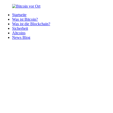
Zurück
zum
Startseite
Inhalt
Bitcoin
Bitcoins
Was ist Bitcoin?
vor
in
Was ist die Blockchain?
Ort
deiner
Sicherheit
Region
Altcoins
News Blog