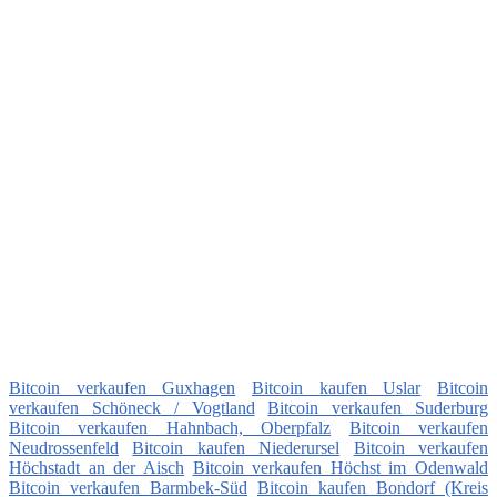
Bitcoin verkaufen Guxhagen
Bitcoin kaufen Uslar
Bitcoin
verkaufen Schöneck / Vogtland
Bitcoin verkaufen Suderburg
Bitcoin verkaufen Hahnbach, Oberpfalz
Bitcoin verkaufen
Neudrossenfeld
Bitcoin kaufen Niederursel
Bitcoin verkaufen
Höchstadt an der Aisch
Bitcoin verkaufen Höchst im Odenwald
Bitcoin verkaufen Barmbek-Süd
Bitcoin kaufen Bondorf (Kreis