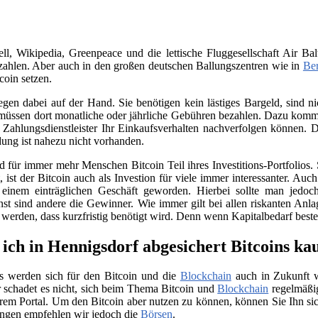
, Wikipedia, Greenpeace und die lettische Fluggesellschaft Air Bal
ahlen. Aber auch in den großen deutschen Ballungszentren wie in
Ber
coin setzen.
iegen dabei auf der Hand. Sie benötigen kein lästiges Bargeld, sind
üssen dort monatliche oder jährliche Gebühren bezahlen. Dazu kommt 
Zahlungsdienstleister Ihr Einkaufsverhalten nachverfolgen können. D
ung ist nahezu nicht vorhanden.
für immer mehr Menschen Bitcoin Teil ihres Investitions-Portfolios. 
ist der Bitcoin auch als Investion für viele immer interessanter. Auc
 einem einträglichen Geschäft geworden. Hierbei sollte man jedo
nst sind andere die Gewinner. Wie immer gilt bei allen riskanten Anla
t werden, dass kurzfristig benötigt wird. Denn wenn Kapitalbedarf bes
ich in Hennigsdorf abgesichert Bitcoins ka
s werden sich für den Bitcoin und die
Blockchain
auch in Zukunft we
 schadet es nicht, sich beim Thema Bitcoin und
Blockchain
regelmäßig
rem Portal. Um den Bitcoin aber nutzen zu können, können Sie Ihn si
ngen empfehlen wir jedoch die
Börsen
.