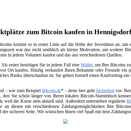
rktplätze zum Bitcoin kaufen in Hennigsdor
coins kommt es in erster Linie auf die Höhe der Investition an, um 
ngszeit war das nicht unüblich als kleine Motivation, um weitere Bit
oins in jedem Volumen kaufen und das aus verschiedenen Quellen.
Als erstes benötigen Sie in jedem Fall eine
Wallet
, um Ihre Bitcoins 
vor Ort kaufen. Häufig verkaufen Ihnen Bekannte oder Freunde ein p
ches Risiko überschaubar ist. Sie gehen formell einen Kaufvertrag ein
nd – wie zum Beispiel
Bitcoin.de
* – denn hier geht
Sicherheit
vor. Bet
, den Sie schön länger von Ihrem lokalen Bitcoin-Stammtisch kenne
air, weil die Kurse stets aktuell sind. Außerdem unterstehen regulierte
B
 Sie an diesen mit verschiedenen Zahlungsmöglichkeiten Ihre Bitco
uf der sicheren Seite. Wir wünschen Ihnen viel Spaß mit dem Zahlungsmi