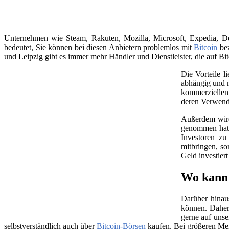
Unternehmen wie Steam, Rakuten, Mozilla, Microsoft, Expedia, Dell
bedeutet, Sie können bei diesen Anbietern problemlos mit
Bitcoin
bez
und Leipzig gibt es immer mehr Händler und Dienstleister, die auf Bit
Die Vorteile l
abhängig und m
kommerziellen 
deren Verwend
Außerdem wird 
genommen hat, 
Investoren zu
mitbringen, so
Geld investier
Wo kann 
Darüber hinau
können. Daher
gerne auf unse
selbstverständlich auch über
Bitcoin-Börsen
kaufen. Bei größeren Me