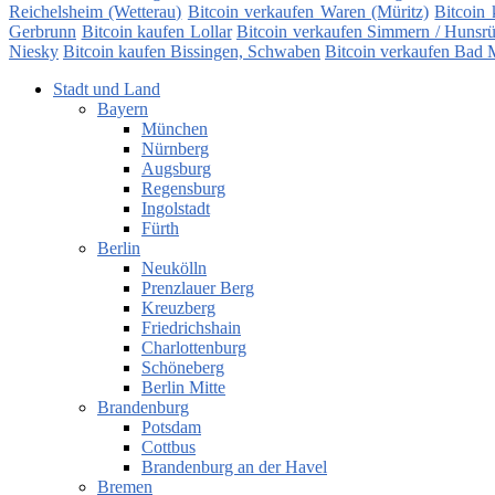
Reichelsheim (Wetterau)
Bitcoin verkaufen Waren (Müritz)
Bitcoin
Gerbrunn
Bitcoin kaufen Lollar
Bitcoin verkaufen Simmern / Hunsr
Niesky
Bitcoin kaufen Bissingen, Schwaben
Bitcoin verkaufen Bad M
Stadt und Land
Bayern
München
Nürnberg
Augsburg
Regensburg
Ingolstadt
Fürth
Berlin
Neukölln
Prenzlauer Berg
Kreuzberg
Friedrichshain
Charlottenburg
Schöneberg
Berlin Mitte
Brandenburg
Potsdam
Cottbus
Brandenburg an der Havel
Bremen