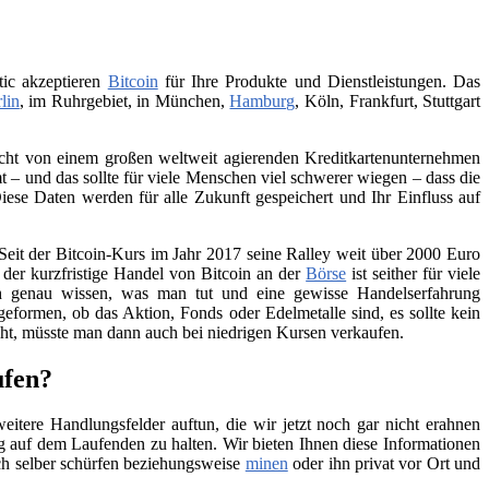
tic akzeptieren
Bitcoin
für Ihre Produkte und Dienstleistungen. Das
lin
, im Ruhrgebiet, in München,
Hamburg
, Köln, Frankfurt, Stuttgart
 nicht von einem großen weltweit agierenden Kreditkartenunternehmen
– und das sollte für viele Menschen viel schwerer wiegen – dass die
iese Daten werden für alle Zukunft gespeichert und Ihr Einfluss auf
Seit der Bitcoin-Kurs im Jahr 2017 seine Ralley weit über 2000 Euro
h der kurzfristige Handel von Bitcoin an der
Börse
ist seither für viele
ch genau wissen, was man tut und eine gewisse Handelserfahrung
geformen, ob das Aktion, Fonds oder Edelmetalle sind, es sollte kein
teht, müsste man dann auch bei niedrigen Kursen verkaufen.
ufen?
itere Handlungsfelder auftun, die wir jetzt noch gar nicht erahnen
 auf dem Laufenden zu halten. Wir bieten Ihnen diese Informationen
ch selber schürfen beziehungsweise
minen
oder ihn privat vor Ort und