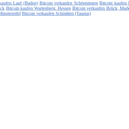
 kaufen Lauf (Baden)
Bitcoin verkaufen Schöppingen
Bitcoin kaufen
ück
Bitcoin kaufen Wartenberg, Hessen
Bitcoin verkaufen Brück, Mar
ünstereifel
Bitcoin verkaufen Schmitten (Taunus)