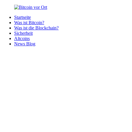
Zurück
zum
Startseite
Inhalt
Bitcoin
Bitcoins
Was ist Bitcoin?
vor
in
Was ist die Blockchain?
Ort
deiner
Sicherheit
Region
Altcoins
News Blog