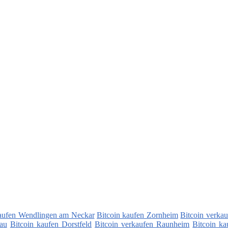
kaufen Wendlingen am Neckar
Bitcoin kaufen Zornheim
Bitcoin verka
au
Bitcoin kaufen Dorstfeld
Bitcoin verkaufen Raunheim
Bitcoin k