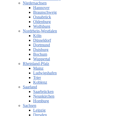
Niedersachsen
Hannover
Braunschweig
Osnabrück
Oldenburg
Wolfsburg
Nordrhein-Westfalen
Köln
Düsseldorf
Dortmund
Duisburg
Bochum
Wuppertal
Rheinland-Pfalz
Mainz
Ludwigshafen
Trier
Koblenz
Saarland
Saarbrücken
Neunkirchen
Homburg
Sachsen
Leipzig
Dresden