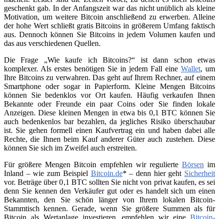
geschenkt gab. In der Anfangszeit war das nicht unüblich als kleine
Motivation, um weitere Bitcoin anschließend zu erwerben. Alleine
der hohe Wert schließt gratis Bitcoins in größerem Umfang faktisch
aus. Dennoch können Sie Bitcoins in jedem Volumen kaufen und
das aus verschiedenen Quellen.
Die Frage „Wie kaufe ich Bitcoins?“ ist dann schon etwas
komplexer. Als erstes benötigen Sie in jedem Fall eine
Wallet
, um
Ihre Bitcoins zu verwahren. Das geht auf Ihrem Rechner, auf einem
Smartphone oder sogar in Papierform. Kleine Mengen Bitcoins
können Sie bedenklos vor Ort kaufen. Häufig verkaufen Ihnen
Bekannte oder Freunde ein paar Coins oder Sie finden lokale
Anzeigen. Diese kleinen Mengen in etwa bis 0,1 BTC können Sie
auch bedenkenlos bar bezahlen, da jegliches Risiko überschaubar
ist. Sie gehen formell einen Kaufvertrag ein und haben dabei alle
Rechte, die Ihnen beim Kauf anderer Güter auch zustehen. Diese
können Sie sich im Zweifel auch erstreiten.
Für größere Mengen Bitcoin empfehlen wir regulierte
Börsen
im
Inland – wie zum Beispiel
Bitcoin.de
* – denn hier geht
Sicherheit
vor. Beträge über 0,1 BTC sollten Sie nicht von privat kaufen, es sei
denn Sie kennen den Verkäufer gut oder es handelt sich um einen
Bekannten, den Sie schön länger von Ihrem lokalen Bitcoin-
Stammtisch kennen. Gerade, wenn Sie größere Summen als für
Bitcoin als Wertanlage investieren, empfehlen wir eine
Bitcoin-