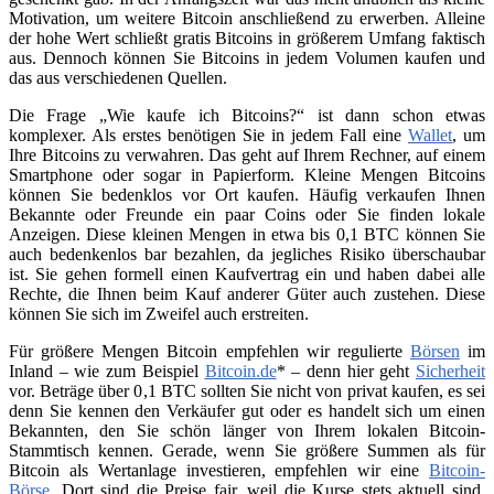
Motivation, um weitere Bitcoin anschließend zu erwerben. Alleine
der hohe Wert schließt gratis Bitcoins in größerem Umfang faktisch
aus. Dennoch können Sie Bitcoins in jedem Volumen kaufen und
das aus verschiedenen Quellen.
Die Frage „Wie kaufe ich Bitcoins?“ ist dann schon etwas
komplexer. Als erstes benötigen Sie in jedem Fall eine
Wallet
, um
Ihre Bitcoins zu verwahren. Das geht auf Ihrem Rechner, auf einem
Smartphone oder sogar in Papierform. Kleine Mengen Bitcoins
können Sie bedenklos vor Ort kaufen. Häufig verkaufen Ihnen
Bekannte oder Freunde ein paar Coins oder Sie finden lokale
Anzeigen. Diese kleinen Mengen in etwa bis 0,1 BTC können Sie
auch bedenkenlos bar bezahlen, da jegliches Risiko überschaubar
ist. Sie gehen formell einen Kaufvertrag ein und haben dabei alle
Rechte, die Ihnen beim Kauf anderer Güter auch zustehen. Diese
können Sie sich im Zweifel auch erstreiten.
Für größere Mengen Bitcoin empfehlen wir regulierte
Börsen
im
Inland – wie zum Beispiel
Bitcoin.de
* – denn hier geht
Sicherheit
vor. Beträge über 0,1 BTC sollten Sie nicht von privat kaufen, es sei
denn Sie kennen den Verkäufer gut oder es handelt sich um einen
Bekannten, den Sie schön länger von Ihrem lokalen Bitcoin-
Stammtisch kennen. Gerade, wenn Sie größere Summen als für
Bitcoin als Wertanlage investieren, empfehlen wir eine
Bitcoin-
Börse
. Dort sind die Preise fair, weil die Kurse stets aktuell sind.