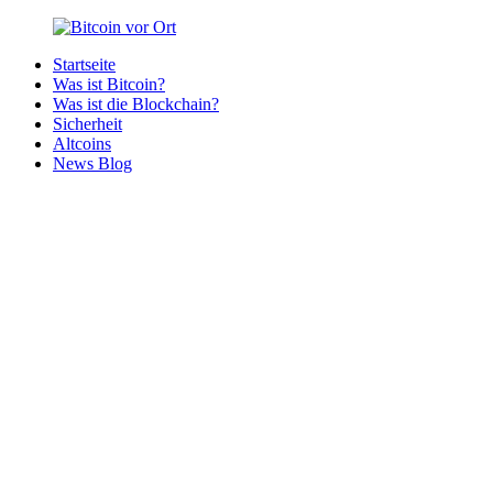
Zurück
zum
Startseite
Inhalt
Bitcoin
Bitcoins
Was ist Bitcoin?
vor
in
Was ist die Blockchain?
Ort
deiner
Sicherheit
Region
Altcoins
News Blog