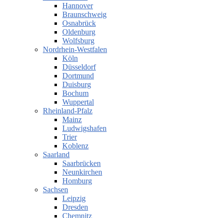
Hannover
Braunschweig
Osnabrück
Oldenburg
Wolfsburg
Nordrhein-Westfalen
Köln
Düsseldorf
Dortmund
Duisburg
Bochum
Wuppertal
Rheinland-Pfalz
Mainz
Ludwigshafen
Trier
Koblenz
Saarland
Saarbrücken
Neunkirchen
Homburg
Sachsen
Leipzig
Dresden
Chemnitz