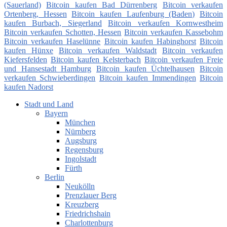
(Sauerland)
Bitcoin kaufen Bad Dürrenberg
Bitcoin verkaufen
Ortenberg, Hessen
Bitcoin kaufen Laufenburg (Baden)
Bitcoin
kaufen Burbach, Siegerland
Bitcoin verkaufen Kornwestheim
Bitcoin verkaufen Schotten, Hessen
Bitcoin verkaufen Kassebohm
Bitcoin verkaufen Haselünne
Bitcoin kaufen Habinghorst
Bitcoin
kaufen Hünxe
Bitcoin verkaufen Waldstadt
Bitcoin verkaufen
Kiefersfelden
Bitcoin kaufen Kelsterbach
Bitcoin verkaufen Freie
und Hansestadt Hamburg
Bitcoin kaufen Üchtelhausen
Bitcoin
verkaufen Schwieberdingen
Bitcoin kaufen Immendingen
Bitcoin
kaufen Nadorst
Stadt und Land
Bayern
München
Nürnberg
Augsburg
Regensburg
Ingolstadt
Fürth
Berlin
Neukölln
Prenzlauer Berg
Kreuzberg
Friedrichshain
Charlottenburg