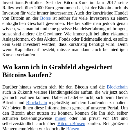
Investitions-Portfolios. Seit der Bitcoin-Kurs im Jahr 2017 seine
Ralley weit über 2000 Euro genommen hat, ist der Bitcoin auch als
Investion für viele immer interessanter. Auch der kurzfristige Handel
von Bitcoin an der
Börse
ist seither für viele Investoren zu einem
einträglichen Geschäft geworden. Hierbei sollte man jedoch genau
wissen, was man tut und eine gewisse Handelserfahrung mitbringen,
sonst sind andere die Gewinner. Wie immer gilt bei allen riskanten
Anlageformen, ob das Aktion, Fonds oder Edelmetalle sind, es sollte
kein Geld investiert werden, dass kurzfristig benötigt wird. Denn
wenn Kapitalbedarf besteht, müsste man dann auch bei niedrigen
Kursen verkaufen.
Wo kann ich in Grabfeld abgesichert
Bitcoins kaufen?
Darüber hinaus werden sich für den Bitcoin und die
Blockchain
auch in Zukunft weitere Handlungsfelder auftun, die wir jetzt noch
gar nicht erahnen können. Daher schadet es nicht, sich beim Thema
Bitcoin und
Blockchain
regelmäßig auf dem Laufenden zu halten.
Wir bieten Ihnen diese Informationen gerne auf unserem Portal. Um
den Bitcoin aber nutzen zu können, können Sie Ihn sich selber
schürfen beziehungsweise
minen
oder ihn privat vor Ort und
selbstverständlich auch über
Bitcoin-Börsen
kaufen. Bei größeren
Mengen empfehlen wir jedoch die
Börsen
.