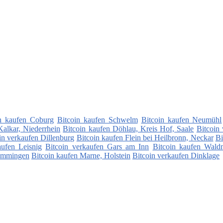
n kaufen Coburg
Bitcoin kaufen Schwelm
Bitcoin kaufen Neumühl
Kalkar, Niederrhein
Bitcoin kaufen Döhlau, Kreis Hof, Saale
Bitcoin
in verkaufen Dillenburg
Bitcoin kaufen Flein bei Heilbronn, Neckar
Bi
aufen Leisnig
Bitcoin verkaufen Gars am Inn
Bitcoin kaufen Wald
Memmingen
Bitcoin kaufen Marne, Holstein
Bitcoin verkaufen Dinklage