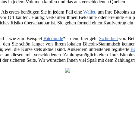
oins in jedem Volumen kaufen und das aus verschiedenen Quellen.
Als erstes benötigen Sie in jedem Fall eine
Wallet
, um Ihre Bitcoins 
vor Ort kaufen. Häufig verkaufen Ihnen Bekannte oder Freunde ein p
ches Risiko überschaubar ist. Sie gehen formell einen Kaufvertrag ein
nd – wie zum Beispiel
Bitcoin.de
* – denn hier geht
Sicherheit
vor. Bet
, den Sie schön länger von Ihrem lokalen Bitcoin-Stammtisch kenne
air, weil die Kurse stets aktuell sind. Außerdem unterstehen regulierte
B
 Sie an diesen mit verschiedenen Zahlungsmöglichkeiten Ihre Bitco
uf der sicheren Seite. Wir wünschen Ihnen viel Spaß mit dem Zahlungsmi