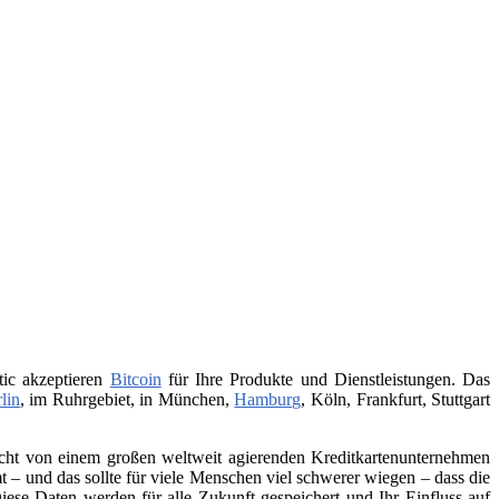
tic akzeptieren
Bitcoin
für Ihre Produkte und Dienstleistungen. Das
lin
, im Ruhrgebiet, in München,
Hamburg
, Köln, Frankfurt, Stuttgart
 nicht von einem großen weltweit agierenden Kreditkartenunternehmen
– und das sollte für viele Menschen viel schwerer wiegen – dass die
iese Daten werden für alle Zukunft gespeichert und Ihr Einfluss auf