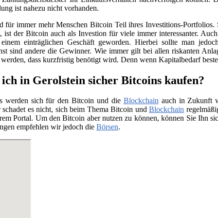
ung ist nahezu nicht vorhanden.
für immer mehr Menschen Bitcoin Teil ihres Investitions-Portfolios. 
ist der Bitcoin auch als Investion für viele immer interessanter. Auc
 einem einträglichen Geschäft geworden. Hierbei sollte man jedo
nst sind andere die Gewinner. Wie immer gilt bei allen riskanten Anla
t werden, dass kurzfristig benötigt wird. Denn wenn Kapitalbedarf bes
ich in Gerolstein sicher Bitcoins kaufen?
s werden sich für den Bitcoin und die
Blockchain
auch in Zukunft we
 schadet es nicht, sich beim Thema Bitcoin und
Blockchain
regelmäßig
rem Portal. Um den Bitcoin aber nutzen zu können, können Sie Ihn si
ngen empfehlen wir jedoch die
Börsen
.