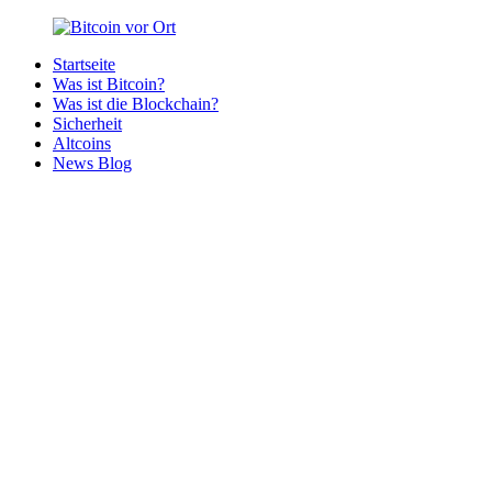
Zurück
zum
Startseite
Inhalt
Bitcoin
Bitcoins
Was ist Bitcoin?
vor
in
Was ist die Blockchain?
Ort
deiner
Sicherheit
Region
Altcoins
News Blog