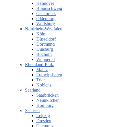
Hannover
Braunschweig
Osnabrück
Oldenburg
Wolfsburg
Nordrhein-Westfalen
Köln
Düsseldorf
Dortmund
Duisburg
Bochum
Wuppertal
Rheinland-Pfalz
Mainz
Ludwigshafen
Trier
Koblenz
Saarland
Saarbrücken
Neunkirchen
Homburg
Sachsen
Leipzig
Dresden
Chemnitz