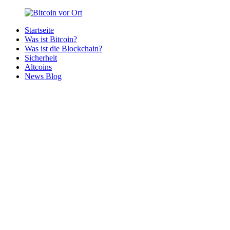
Zurück
zum
Startseite
Inhalt
Bitcoin
Bitcoins
Was ist Bitcoin?
vor
in
Was ist die Blockchain?
Ort
deiner
Sicherheit
Region
Altcoins
News Blog