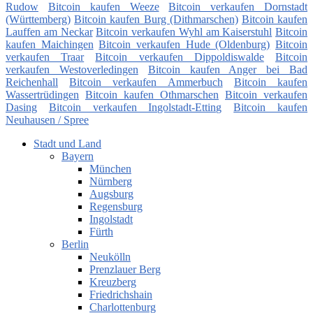
Rudow
Bitcoin kaufen Weeze
Bitcoin verkaufen Dornstadt
(Württemberg)
Bitcoin kaufen Burg (Dithmarschen)
Bitcoin kaufen
Lauffen am Neckar
Bitcoin verkaufen Wyhl am Kaiserstuhl
Bitcoin
kaufen Maichingen
Bitcoin verkaufen Hude (Oldenburg)
Bitcoin
verkaufen Traar
Bitcoin verkaufen Dippoldiswalde
Bitcoin
verkaufen Westoverledingen
Bitcoin kaufen Anger bei Bad
Reichenhall
Bitcoin verkaufen Ammerbuch
Bitcoin kaufen
Wassertrüdingen
Bitcoin kaufen Othmarschen
Bitcoin verkaufen
Dasing
Bitcoin verkaufen Ingolstadt-Etting
Bitcoin kaufen
Neuhausen / Spree
Stadt und Land
Bayern
München
Nürnberg
Augsburg
Regensburg
Ingolstadt
Fürth
Berlin
Neukölln
Prenzlauer Berg
Kreuzberg
Friedrichshain
Charlottenburg