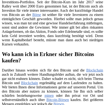
Investitions-Portfolios. Seit der Bitcoin-Kurs im Jahr 2017 seine
Ralley weit über 2000 Euro genommen hat, ist der Bitcoin auch als
Investion für viele immer interessanter. Auch der kurzfristige Handel
von Bitcoin an der
Börse
ist seither für viele Investoren zu einem
einträglichen Geschäft geworden. Hierbei sollte man jedoch genau
wissen, was man tut und eine gewisse Handelserfahrung mitbringen,
sonst sind andere die Gewinner. Wie immer gilt bei allen riskanten
Anlageformen, ob das Aktion, Fonds oder Edelmetalle sind, es sollte
kein Geld investiert werden, dass kurzfristig benötigt wird. Denn
wenn Kapitalbedarf besteht, müsste man dann auch bei niedrigen
Kursen verkaufen.
Wo kann ich in Erkner sicher Bitcoins
kaufen?
Darüber hinaus werden sich für den Bitcoin und die
Blockchain
auch in Zukunft weitere Handlungsfelder auftun, die wir jetzt noch
gar nicht erahnen können. Daher schadet es nicht, sich beim Thema
Bitcoin und
Blockchain
regelmäßig auf dem Laufenden zu halten.
Wir bieten Ihnen diese Informationen gerne auf unserem Portal. Um
den Bitcoin aber nutzen zu können, können Sie Ihn sich selber
schürfen beziehungsweise
minen
oder ihn privat vor Ort und
selbstverständlich auch über
Bitcoin-Börsen
kaufen. Bei größeren
Mengen empfehlen wir jedoch die
Börsen
.