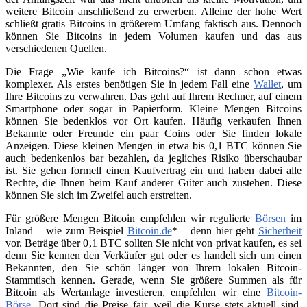
weitere Bitcoin anschließend zu erwerben. Alleine der hohe Wert
schließt gratis Bitcoins in größerem Umfang faktisch aus. Dennoch
können Sie Bitcoins in jedem Volumen kaufen und das aus
verschiedenen Quellen.
Die Frage „Wie kaufe ich Bitcoins?“ ist dann schon etwas
komplexer. Als erstes benötigen Sie in jedem Fall eine
Wallet
, um
Ihre Bitcoins zu verwahren. Das geht auf Ihrem Rechner, auf einem
Smartphone oder sogar in Papierform. Kleine Mengen Bitcoins
können Sie bedenklos vor Ort kaufen. Häufig verkaufen Ihnen
Bekannte oder Freunde ein paar Coins oder Sie finden lokale
Anzeigen. Diese kleinen Mengen in etwa bis 0,1 BTC können Sie
auch bedenkenlos bar bezahlen, da jegliches Risiko überschaubar
ist. Sie gehen formell einen Kaufvertrag ein und haben dabei alle
Rechte, die Ihnen beim Kauf anderer Güter auch zustehen. Diese
können Sie sich im Zweifel auch erstreiten.
Für größere Mengen Bitcoin empfehlen wir regulierte
Börsen
im
Inland – wie zum Beispiel
Bitcoin.de
* – denn hier geht
Sicherheit
vor. Beträge über 0,1 BTC sollten Sie nicht von privat kaufen, es sei
denn Sie kennen den Verkäufer gut oder es handelt sich um einen
Bekannten, den Sie schön länger von Ihrem lokalen Bitcoin-
Stammtisch kennen. Gerade, wenn Sie größere Summen als für
Bitcoin als Wertanlage investieren, empfehlen wir eine
Bitcoin-
Börse
. Dort sind die Preise fair, weil die Kurse stets aktuell sind.