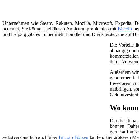
Unternehmen wie Steam, Rakuten, Mozilla, Microsoft, Expedia, Dell
bedeutet, Sie können bei diesen Anbietern problemlos mit
Bitcoin
bez
und Leipzig gibt es immer mehr Händler und Dienstleister, die auf Bit
Die Vorteile l
abhängig und m
kommerziellen 
deren Verwend
Außerdem wird 
genommen hat, 
Investoren zu
mitbringen, so
Geld investier
Wo kann 
Darüber hinau
können. Daher
gerne auf unse
selbstverständlich auch über
Bitcoin-Börsen
kaufen. Bei größeren Me