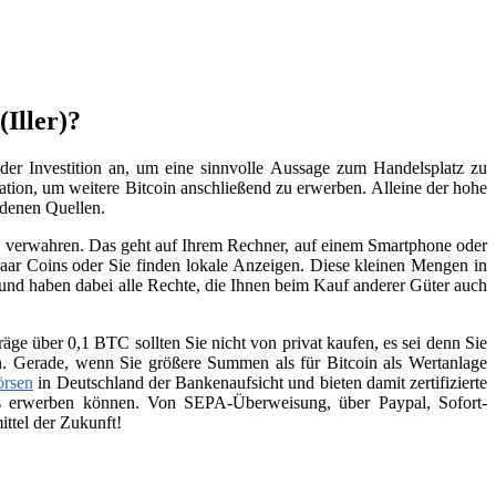
Iller)?
der Investition an, um eine sinnvolle Aussage zum Handelsplatz zu
vation, um weitere Bitcoin anschließend zu erwerben. Alleine der hohe
edenen Quellen.
zu verwahren. Das geht auf Ihrem Rechner, auf einem Smartphone oder
aar Coins oder Sie finden lokale Anzeigen. Diese kleinen Mengen in
 und haben dabei alle Rechte, die Ihnen beim Kauf anderer Güter auch
räge über 0,1 BTC sollten Sie nicht von privat kaufen, es sei denn Sie
n. Gerade, wenn Sie größere Summen als für Bitcoin als Wertanlage
örsen
in Deutschland der Bankenaufsicht und bieten damit zertifizierte
ins erwerben können. Von SEPA-Überweisung, über Paypal, Sofort-
ttel der Zukunft!