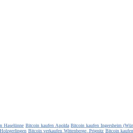
en Haselünne
Bitcoin kaufen Apolda
Bitcoin kaufen Ingersheim (Wür
 Holzgerlingen
Bitcoin verkaufen Wittenberge, Prignitz
Bitcoin kauf