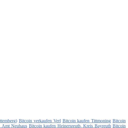
ttemberg)
Bitcoin verkaufen Verl
Bitcoin kaufen Tittmoning
Bitcoin
en Amt Neuhaus
Bitcoin kaufen Heinersreuth, Kreis Bayreuth
Bitcoin