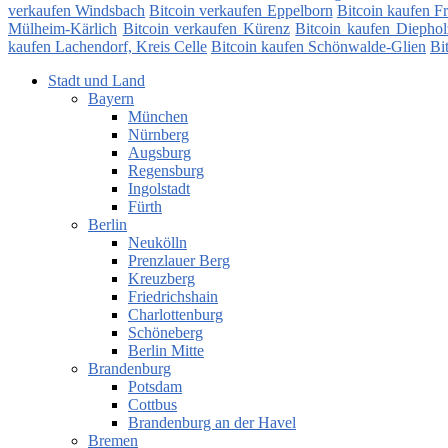
verkaufen Windsbach
Bitcoin verkaufen Eppelborn
Bitcoin kaufen F
Mülheim-Kärlich
Bitcoin verkaufen Kürenz
Bitcoin kaufen Diephol
kaufen Lachendorf, Kreis Celle
Bitcoin kaufen Schönwalde-Glien
Bi
Stadt und Land
Bayern
München
Nürnberg
Augsburg
Regensburg
Ingolstadt
Fürth
Berlin
Neukölln
Prenzlauer Berg
Kreuzberg
Friedrichshain
Charlottenburg
Schöneberg
Berlin Mitte
Brandenburg
Potsdam
Cottbus
Brandenburg an der Havel
Bremen