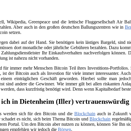
, Wikipedia, Greenpeace und die lettische Fluggesellschaft Air Bal
ahlen. Aber auch in den großen deutschen Ballungszentren wie in
Ber
coin setzen.
iegen dabei auf der Hand. Sie benötigen kein lästiges Bargeld, sind
üssen dort monatliche oder jährliche Gebühren bezahlen. Dazu kommt 
Zahlungsdienstleister Ihr Einkaufsverhalten nachverfolgen können. D
ung ist nahezu nicht vorhanden.
für immer mehr Menschen Bitcoin Teil ihres Investitions-Portfolios. 
ist der Bitcoin auch als Investion für viele immer interessanter. Auc
 einem einträglichen Geschäft geworden. Hierbei sollte man jedo
nst sind andere die Gewinner. Wie immer gilt bei allen riskanten Anla
t werden, dass kurzfristig benötigt wird. Denn wenn Kapitalbedarf bes
ich in Dietenheim (Iller) vertrauenswürdig
s werden sich für den Bitcoin und die
Blockchain
auch in Zukunft we
 schadet es nicht, sich beim Thema Bitcoin und
Blockchain
regelmäßig
rem Portal. Um den Bitcoin aber nutzen zu können, können Sie Ihn si
ngen empfehlen wir jedoch die
Börsen
.