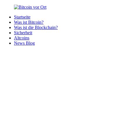
Zurück
zum
Startseite
Inhalt
Bitcoin
Bitcoins
Was ist Bitcoin?
vor
in
Was ist die Blockchain?
Ort
deiner
Sicherheit
Region
Altcoins
News Blog