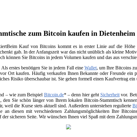
mtische zum Bitcoin kaufen in Dietenheim (
Beim Kauf von Bitcoins kommt es in erster Linie auf die Höhe 
chenkt gab. In der Anfangszeit war das nicht unüblich als kleine Moti
noch können Sie Bitcoins in jedem Volumen kaufen und das aus verschi
Als erstes benötigen Sie in jedem Fall eine
Wallet
, um Ihre Bitcoins 
vor Ort kaufen. Häufig verkaufen Ihnen Bekannte oder Freunde ein p
ches Risiko überschaubar ist. Sie gehen formell einen Kaufvertrag ein
nd – wie zum Beispiel
Bitcoin.de
* – denn hier geht
Sicherheit
vor. Bet
, den Sie schön länger von Ihrem lokalen Bitcoin-Stammtisch kenne
air, weil die Kurse stets aktuell sind. Außerdem unterstehen regulierte
B
 Sie an diesen mit verschiedenen Zahlungsmöglichkeiten Ihre Bitco
uf der sicheren Seite. Wir wünschen Ihnen viel Spaß mit dem Zahlungsmi