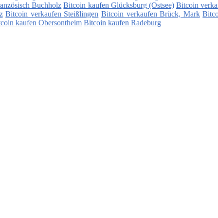
ranzösisch Buchholz
Bitcoin kaufen Glücksburg (Ostsee)
Bitcoin verk
z
Bitcoin verkaufen Steißlingen
Bitcoin verkaufen Brück, Mark
Bitc
tcoin kaufen Obersontheim
Bitcoin kaufen Radeburg