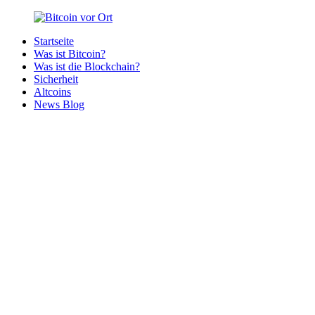
Zurück
zum
Startseite
Inhalt
Bitcoin
Bitcoins
Was ist Bitcoin?
vor
in
Was ist die Blockchain?
Ort
deiner
Sicherheit
Region
Altcoins
News Blog