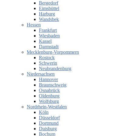
Bergedorf
Eimsbüttel
Harburg
Wandsbek
Hessen
Frankfurt
Wiesbaden
Kassel
Darmstadt
Mecklenburg-Vorpommern
Rostock
Schwerin
Neubrandenburg
Niedersachsen
Hannover
Braunschweig
Osnabrück
Oldenburg
Wolfsburg
Nordrhein-Westfalen
Köln
Düsseldorf
Dortmund
Duisburg
Bochum