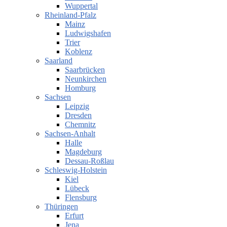
Wuppertal
Rheinland-Pfalz
Mainz
Ludwigshafen
Trier
Koblenz
Saarland
Saarbrücken
Neunkirchen
Homburg
Sachsen
Leipzig
Dresden
Chemnitz
Sachsen-Anhalt
Halle
Magdeburg
Dessau-Roßlau
Schleswig-Holstein
Kiel
Lübeck
Flensburg
Thüringen
Erfurt
Jena