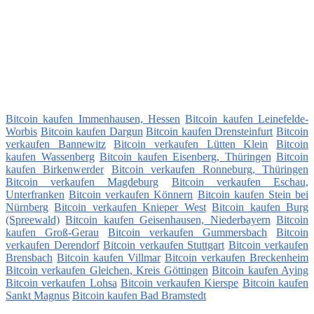
Bitcoin kaufen Immenhausen, Hessen
Bitcoin kaufen Leinefelde-
Worbis
Bitcoin kaufen Dargun
Bitcoin kaufen Drensteinfurt
Bitcoin
verkaufen Bannewitz
Bitcoin verkaufen Lütten Klein
Bitcoin
kaufen Wassenberg
Bitcoin kaufen Eisenberg, Thüringen
Bitcoin
kaufen Birkenwerder
Bitcoin verkaufen Ronneburg, Thüringen
Bitcoin verkaufen Magdeburg
Bitcoin verkaufen Eschau,
Unterfranken
Bitcoin verkaufen Könnern
Bitcoin kaufen Stein bei
Nürnberg
Bitcoin verkaufen Knieper West
Bitcoin kaufen Burg
(Spreewald)
Bitcoin kaufen Geisenhausen, Niederbayern
Bitcoin
kaufen Groß-Gerau
Bitcoin verkaufen Gummersbach
Bitcoin
verkaufen Derendorf
Bitcoin verkaufen Stuttgart
Bitcoin verkaufen
Brensbach
Bitcoin kaufen Villmar
Bitcoin verkaufen Breckenheim
Bitcoin verkaufen Gleichen, Kreis Göttingen
Bitcoin kaufen Aying
Bitcoin verkaufen Lohsa
Bitcoin verkaufen Kierspe
Bitcoin kaufen
Sankt Magnus
Bitcoin kaufen Bad Bramstedt