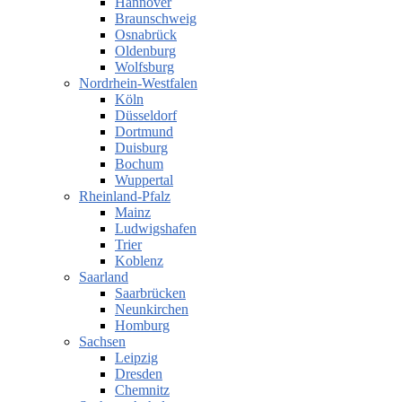
Hannover
Braunschweig
Osnabrück
Oldenburg
Wolfsburg
Nordrhein-Westfalen
Köln
Düsseldorf
Dortmund
Duisburg
Bochum
Wuppertal
Rheinland-Pfalz
Mainz
Ludwigshafen
Trier
Koblenz
Saarland
Saarbrücken
Neunkirchen
Homburg
Sachsen
Leipzig
Dresden
Chemnitz