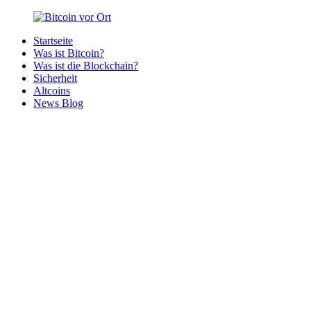
Zurück
zum
Startseite
Inhalt
Bitcoin
Bitcoins
Was ist Bitcoin?
vor
in
Was ist die Blockchain?
Ort
deiner
Sicherheit
Region
Altcoins
News Blog