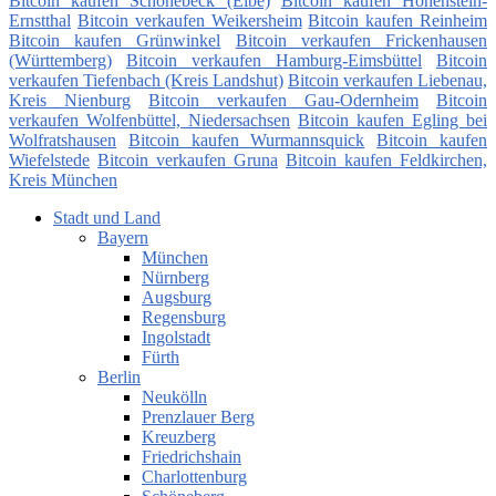
Bitcoin kaufen Schönebeck (Elbe)
Bitcoin kaufen Hohenstein-
Ernstthal
Bitcoin verkaufen Weikersheim
Bitcoin kaufen Reinheim
Bitcoin kaufen Grünwinkel
Bitcoin verkaufen Frickenhausen
(Württemberg)
Bitcoin verkaufen Hamburg-Eimsbüttel
Bitcoin
verkaufen Tiefenbach (Kreis Landshut)
Bitcoin verkaufen Liebenau,
Kreis Nienburg
Bitcoin verkaufen Gau-Odernheim
Bitcoin
verkaufen Wolfenbüttel, Niedersachsen
Bitcoin kaufen Egling bei
Wolfratshausen
Bitcoin kaufen Wurmannsquick
Bitcoin kaufen
Wiefelstede
Bitcoin verkaufen Gruna
Bitcoin kaufen Feldkirchen,
Kreis München
Stadt und Land
Bayern
München
Nürnberg
Augsburg
Regensburg
Ingolstadt
Fürth
Berlin
Neukölln
Prenzlauer Berg
Kreuzberg
Friedrichshain
Charlottenburg