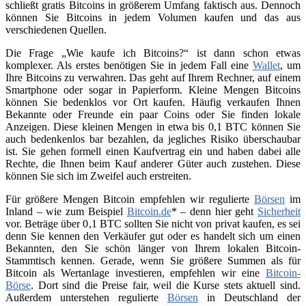
schließt gratis Bitcoins in größerem Umfang faktisch aus. Dennoch
können Sie Bitcoins in jedem Volumen kaufen und das aus
verschiedenen Quellen.
Die Frage „Wie kaufe ich Bitcoins?“ ist dann schon etwas
komplexer. Als erstes benötigen Sie in jedem Fall eine
Wallet
, um
Ihre Bitcoins zu verwahren. Das geht auf Ihrem Rechner, auf einem
Smartphone oder sogar in Papierform. Kleine Mengen Bitcoins
können Sie bedenklos vor Ort kaufen. Häufig verkaufen Ihnen
Bekannte oder Freunde ein paar Coins oder Sie finden lokale
Anzeigen. Diese kleinen Mengen in etwa bis 0,1 BTC können Sie
auch bedenkenlos bar bezahlen, da jegliches Risiko überschaubar
ist. Sie gehen formell einen Kaufvertrag ein und haben dabei alle
Rechte, die Ihnen beim Kauf anderer Güter auch zustehen. Diese
können Sie sich im Zweifel auch erstreiten.
Für größere Mengen Bitcoin empfehlen wir regulierte
Börsen
im
Inland – wie zum Beispiel
Bitcoin.de
* – denn hier geht
Sicherheit
vor. Beträge über 0,1 BTC sollten Sie nicht von privat kaufen, es sei
denn Sie kennen den Verkäufer gut oder es handelt sich um einen
Bekannten, den Sie schön länger von Ihrem lokalen Bitcoin-
Stammtisch kennen. Gerade, wenn Sie größere Summen als für
Bitcoin als Wertanlage investieren, empfehlen wir eine
Bitcoin-
Börse
. Dort sind die Preise fair, weil die Kurse stets aktuell sind.
Außerdem unterstehen regulierte
Börsen
in Deutschland der