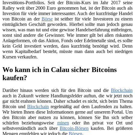
Investitions-Portfolios. Seit der Bitcoin-Kurs im Jahr 2017 seine
Ralley weit über 2000 Euro genommen hat, ist der Bitcoin auch als
Investion für viele immer interessanter. Auch der kurzfristige Handel
von Bitcoin an der
Börse
ist seither für viele Investoren zu einem
einträglichen Geschäft geworden. Hierbei sollte man jedoch genau
wissen, was man tut und eine gewisse Handelserfahrung mitbringen,
sonst sind andere die Gewinner. Wie immer gilt bei allen riskanten
Anlageformen, ob das Aktion, Fonds oder Edelmetalle sind, es sollte
kein Geld investiert werden, dass kurzfristig benötigt wird. Denn
wenn Kapitalbedarf besteht, müsste man dann auch bei niedrigen
Kursen verkaufen.
Wo kann ich in Calau sicher Bitcoins
kaufen?
Darüber hinaus werden sich für den Bitcoin und die
Blockchain
auch in Zukunft weitere Handlungsfelder auftun, die wir jetzt noch
gar nicht erahnen können. Daher schadet es nicht, sich beim Thema
Bitcoin und
Blockchain
regelmäßig auf dem Laufenden zu halten.
Wir bieten Ihnen diese Informationen gerne auf unserem Portal. Um
den Bitcoin aber nutzen zu können, können Sie Ihn sich selber
schürfen beziehungsweise
minen
oder ihn privat vor Ort und
selbstverständlich auch über
Bitcoin-Börsen
kaufen. Bei größeren
Mengen empfehlen wir jedoch die
Börsen
.