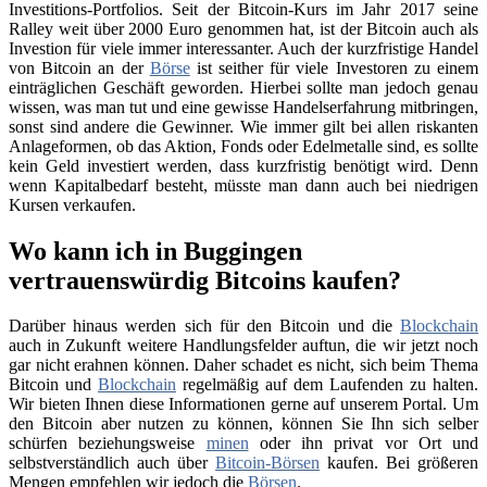
Investitions-Portfolios. Seit der Bitcoin-Kurs im Jahr 2017 seine
Ralley weit über 2000 Euro genommen hat, ist der Bitcoin auch als
Investion für viele immer interessanter. Auch der kurzfristige Handel
von Bitcoin an der
Börse
ist seither für viele Investoren zu einem
einträglichen Geschäft geworden. Hierbei sollte man jedoch genau
wissen, was man tut und eine gewisse Handelserfahrung mitbringen,
sonst sind andere die Gewinner. Wie immer gilt bei allen riskanten
Anlageformen, ob das Aktion, Fonds oder Edelmetalle sind, es sollte
kein Geld investiert werden, dass kurzfristig benötigt wird. Denn
wenn Kapitalbedarf besteht, müsste man dann auch bei niedrigen
Kursen verkaufen.
Wo kann ich in Buggingen
vertrauenswürdig Bitcoins kaufen?
Darüber hinaus werden sich für den Bitcoin und die
Blockchain
auch in Zukunft weitere Handlungsfelder auftun, die wir jetzt noch
gar nicht erahnen können. Daher schadet es nicht, sich beim Thema
Bitcoin und
Blockchain
regelmäßig auf dem Laufenden zu halten.
Wir bieten Ihnen diese Informationen gerne auf unserem Portal. Um
den Bitcoin aber nutzen zu können, können Sie Ihn sich selber
schürfen beziehungsweise
minen
oder ihn privat vor Ort und
selbstverständlich auch über
Bitcoin-Börsen
kaufen. Bei größeren
Mengen empfehlen wir jedoch die
Börsen
.