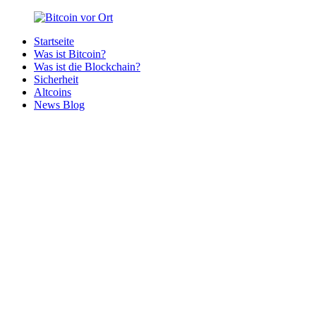
Zurück
zum
Startseite
Inhalt
Bitcoin
Bitcoins
Was ist Bitcoin?
vor
in
Was ist die Blockchain?
Ort
deiner
Sicherheit
Region
Altcoins
News Blog