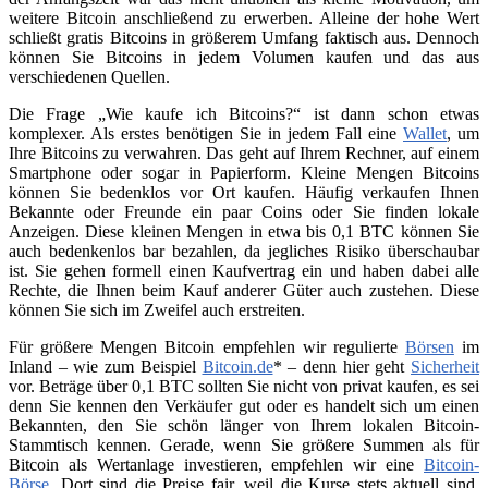
weitere Bitcoin anschließend zu erwerben. Alleine der hohe Wert
schließt gratis Bitcoins in größerem Umfang faktisch aus. Dennoch
können Sie Bitcoins in jedem Volumen kaufen und das aus
verschiedenen Quellen.
Die Frage „Wie kaufe ich Bitcoins?“ ist dann schon etwas
komplexer. Als erstes benötigen Sie in jedem Fall eine
Wallet
, um
Ihre Bitcoins zu verwahren. Das geht auf Ihrem Rechner, auf einem
Smartphone oder sogar in Papierform. Kleine Mengen Bitcoins
können Sie bedenklos vor Ort kaufen. Häufig verkaufen Ihnen
Bekannte oder Freunde ein paar Coins oder Sie finden lokale
Anzeigen. Diese kleinen Mengen in etwa bis 0,1 BTC können Sie
auch bedenkenlos bar bezahlen, da jegliches Risiko überschaubar
ist. Sie gehen formell einen Kaufvertrag ein und haben dabei alle
Rechte, die Ihnen beim Kauf anderer Güter auch zustehen. Diese
können Sie sich im Zweifel auch erstreiten.
Für größere Mengen Bitcoin empfehlen wir regulierte
Börsen
im
Inland – wie zum Beispiel
Bitcoin.de
* – denn hier geht
Sicherheit
vor. Beträge über 0,1 BTC sollten Sie nicht von privat kaufen, es sei
denn Sie kennen den Verkäufer gut oder es handelt sich um einen
Bekannten, den Sie schön länger von Ihrem lokalen Bitcoin-
Stammtisch kennen. Gerade, wenn Sie größere Summen als für
Bitcoin als Wertanlage investieren, empfehlen wir eine
Bitcoin-
Börse
. Dort sind die Preise fair, weil die Kurse stets aktuell sind.