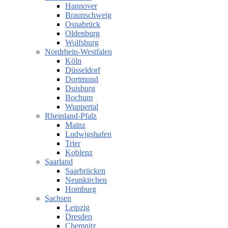
Hannover
Braunschweig
Osnabrück
Oldenburg
Wolfsburg
Nordrhein-Westfalen
Köln
Düsseldorf
Dortmund
Duisburg
Bochum
Wuppertal
Rheinland-Pfalz
Mainz
Ludwigshafen
Trier
Koblenz
Saarland
Saarbrücken
Neunkirchen
Homburg
Sachsen
Leipzig
Dresden
Chemnitz