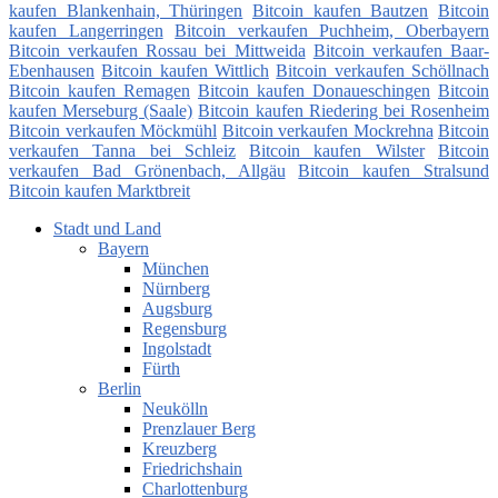
kaufen Blankenhain, Thüringen
Bitcoin kaufen Bautzen
Bitcoin
kaufen Langerringen
Bitcoin verkaufen Puchheim, Oberbayern
Bitcoin verkaufen Rossau bei Mittweida
Bitcoin verkaufen Baar-
Ebenhausen
Bitcoin kaufen Wittlich
Bitcoin verkaufen Schöllnach
Bitcoin kaufen Remagen
Bitcoin kaufen Donaueschingen
Bitcoin
kaufen Merseburg (Saale)
Bitcoin kaufen Riedering bei Rosenheim
Bitcoin verkaufen Möckmühl
Bitcoin verkaufen Mockrehna
Bitcoin
verkaufen Tanna bei Schleiz
Bitcoin kaufen Wilster
Bitcoin
verkaufen Bad Grönenbach, Allgäu
Bitcoin kaufen Stralsund
Bitcoin kaufen Marktbreit
Stadt und Land
Bayern
München
Nürnberg
Augsburg
Regensburg
Ingolstadt
Fürth
Berlin
Neukölln
Prenzlauer Berg
Kreuzberg
Friedrichshain
Charlottenburg